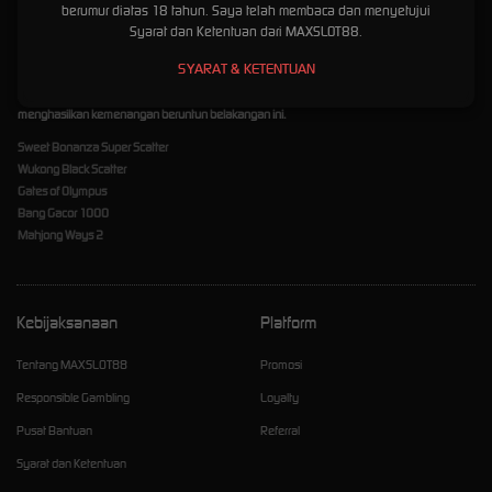
keuntungan semaksimal mungkin. Begitupun kami, Maxslot88 selalu memprioritas
berumur diatas 18 tahun. Saya telah membaca dan menyetujui
pengalaman bermain slot gacor maxwin yang aman dan menguntungkan, sehingga para
Syarat dan Ketentuan dari MAXSLOT88.
pemain bisa meraup keuntungan tanpa batas. Untuk itu, Demi kesenangan kedua belah
SYARAT & KETENTUAN
pihak, maka Maxslot88 akan merekomendasikan seri terbaru paling eksklusif beberapa
game slot gacor jackpot maxwin yang sedang panas berkat histori yang selalu berhasil
menghasilkan kemenangan beruntun belakangan ini.
Sweet Bonanza Super Scatter
Wukong Black Scatter
Gates of Olympus
Bang Gacor 1000
Mahjong Ways 2
Kebijaksanaan
Platform
Tentang MAXSLOT88
Promosi
Responsible Gambling
Loyalty
Pusat Bantuan
Referral
Syarat dan Ketentuan