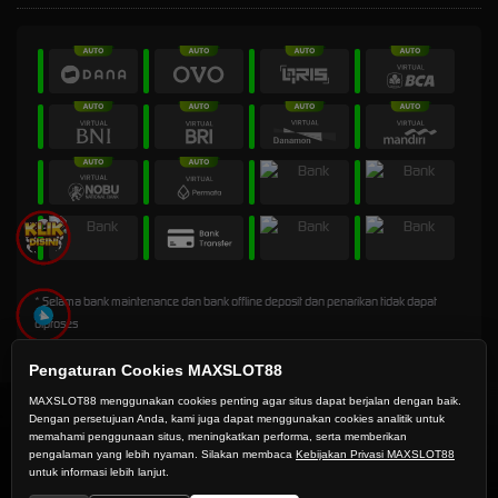
* Selama bank maintenance dan bank offline deposit dan penarikan tidak dapat
diproses
Pengaturan Cookies MAXSLOT88
MAXSLOT88 menggunakan cookies penting agar situs dapat berjalan dengan baik.
Dengan persetujuan Anda, kami juga dapat menggunakan cookies analitik untuk
©2026 MAXSLOT88 menawarkan berbagai macam provider pilihan terbaik dan didukung
memahami penggunaan situs, meningkatkan performa, serta memberikan
oleh Layanan Pelanggan profesional 24/7 yang siap melayani Anda.
pengalaman yang lebih nyaman. Silakan membaca
Kebijakan Privasi MAXSLOT88
untuk informasi lebih lanjut.