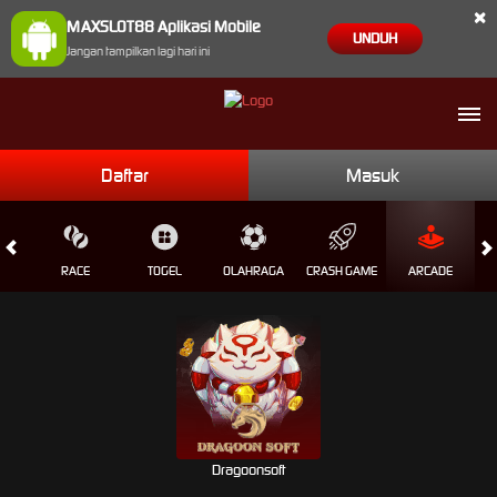
×
MAXSLOT88 Aplikasi Mobile
UNDUH
Jangan tampilkan lagi hari ini
Daftar
Masuk
SINO
RACE
TOGEL
OLAHRAGA
CRASH GAME
ARCADE
Dragoonsoft