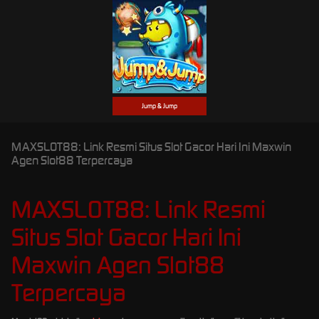
Jump & Jump
MAXSLOT88: Link Resmi Situs Slot Gacor Hari Ini Maxwin
Agen Slot88 Terpercaya
MAXSLOT88: Link Resmi
Situs Slot Gacor Hari Ini
Maxwin Agen Slot88
Terpercaya