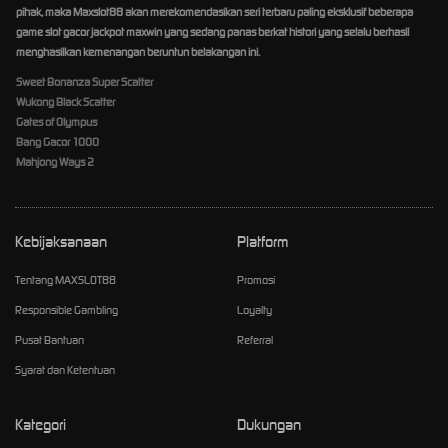
pihak, maka Maxslot88 akan merekomendasikan seri terbaru paling eksklusif beberapa
game slot gacor jackpot maxwin yang sedang panas berkat histori yang selalu berhasil
menghasilkan kemenangan beruntun belakangan ini.
Sweet Bonanza Super Scatter
Wukong Black Scatter
Gates of Olympus
Bang Gacor 1000
Mahjong Ways 2
Kebijaksanaan
Platform
Tentang MAXSLOT88
Promosi
Responsible Gambling
Loyalty
Pusat Bantuan
Referral
Syarat dan Ketentuan
Kategori
Dukungan