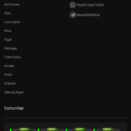
Hot Games
+6285136075063
Slots
Maxslot88Official
Live Casino
Race
Togel
Olahraga
Crash Game
Arcade
Poker
E-Sports
Sabung Ayam
Komunitas