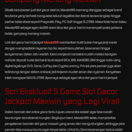
Dibalik kesuksesan judi slot gacor saat ini, Maxslot88 memang dianggap sebagai brand
terutama yang berhasil menguasai seluruh legalitas dan lisensi secara lengkap hingga
partner kelas atass seperti Pragmatic Play, PG Soft hingga SLOT88. Maka tidak heran kalau
Maxslot88 sebagai agen slot88 resmi situs slot gacor hari ini menempati posisi pertama
terlalu gampang menang maxwin.
Link slot gacor hari ini jackpot
Maxslot88
memberikan bukti bukan hanya janji manis
dengan menghadirkan layanan top tier seperti kemudahan, keamanan hingga
kenyamanan dalam satu wadah. Kami menjamin transaksi mudah melalui beragam
metode deposit mulai dari bank local seperti BCA, BRI, MANDIRI, BNI hingga mata uang
digital layaknya OVO, Dana, GoPay dan Cryptocurrency. Privasi para pemain juga akan
terlindungi dengan sistem enkripsi, jadi terjamin mudah aman dan nyaman. Kenyataan
inilah mengapa MAXSLOT88 dipercaya sebagai agen situs slot gacor hari ini jackpot.
Seri Eksklusif 5 Game Slot Gacor
Jackpot Maxwin yang Lagi Viral!
Dalam bermain slot online gacor tentu tujuan utama kita adalah agar bisa meraih
keuntungan semaksimal mungkin. Begitupun kami, Maxslot88 selalu memprioritas
pengalaman bermain slot gacor maxwin yang aman dan menguntungkan, sehingga para
pemain bisa meraup keuntungan tanpa batas. Untuk itu, Demi kesenangan kedua belah