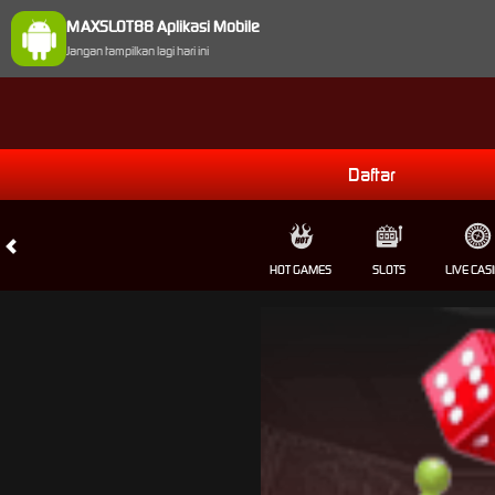
MAXSLOT88 Aplikasi Mobile
Jangan tampilkan lagi hari ini
Daftar
HOT GAMES
SLOTS
LIVE CAS