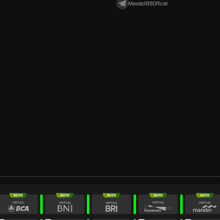
Maxslot88Official