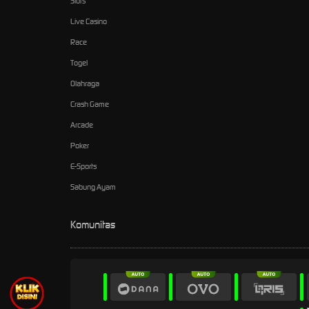
Slots
Live Casino
Race
Togel
Olahraga
Crash Game
Arcade
Poker
E-Sports
Sabung Ayam
Komunitas