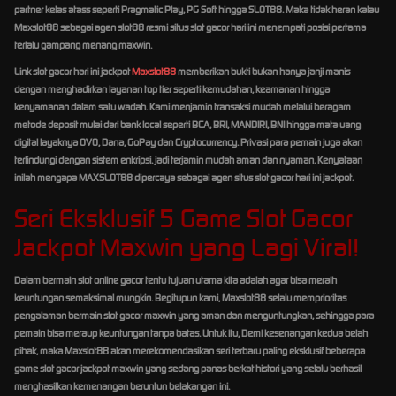
partner kelas atass seperti Pragmatic Play, PG Soft hingga SLOT88. Maka tidak heran kalau
Maxslot88 sebagai agen slot88 resmi situs slot gacor hari ini menempati posisi pertama
terlalu gampang menang maxwin.
Link slot gacor hari ini jackpot
Maxslot88
memberikan bukti bukan hanya janji manis
dengan menghadirkan layanan top tier seperti kemudahan, keamanan hingga
kenyamanan dalam satu wadah. Kami menjamin transaksi mudah melalui beragam
metode deposit mulai dari bank local seperti BCA, BRI, MANDIRI, BNI hingga mata uang
digital layaknya OVO, Dana, GoPay dan Cryptocurrency. Privasi para pemain juga akan
terlindungi dengan sistem enkripsi, jadi terjamin mudah aman dan nyaman. Kenyataan
inilah mengapa MAXSLOT88 dipercaya sebagai agen situs slot gacor hari ini jackpot.
Seri Eksklusif 5 Game Slot Gacor
Jackpot Maxwin yang Lagi Viral!
Dalam bermain slot online gacor tentu tujuan utama kita adalah agar bisa meraih
keuntungan semaksimal mungkin. Begitupun kami, Maxslot88 selalu memprioritas
pengalaman bermain slot gacor maxwin yang aman dan menguntungkan, sehingga para
pemain bisa meraup keuntungan tanpa batas. Untuk itu, Demi kesenangan kedua belah
pihak, maka Maxslot88 akan merekomendasikan seri terbaru paling eksklusif beberapa
game slot gacor jackpot maxwin yang sedang panas berkat histori yang selalu berhasil
menghasilkan kemenangan beruntun belakangan ini.