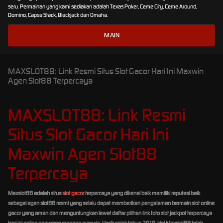
seru. Permainan yang kami sediakan adalah Texas Poker, Ceme City, Ceme Around,
Domino, Capsa Stack, Blackjack dan Omaha.
MAIN
MAXSLOT88: Link Resmi Situs Slot Gacor Hari Ini Maxwin
Agen Slot88 Terpercaya
MAXSLOT88: Link Resmi
Situs Slot Gacor Hari Ini
Maxwin Agen Slot88
Terpercaya
Maxslot88 adalah situs
slot gacor
terpercaya yang dikenal baik memiliki reputasi baik
sebagai agen slot88 resmi yang selalu dapat memberikan pengalaman bermain slot online
gacor yang aman dan menguntungkan lewat daftar pilihan link toto slot jackpot terpercaya