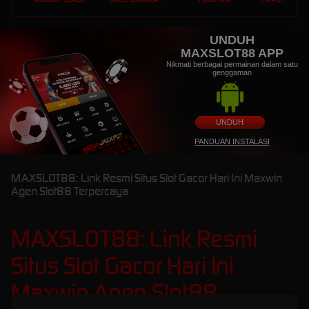
UNDUH
MAXSLOT88 APP
Nikmati berbagai permainan dalam satu
genggaman
UNDUH
PANDUAN INSTALASI
MAXSLOT88: Link Resmi Situs Slot Gacor Hari Ini Maxwin
Agen Slot88 Terpercaya
MAXSLOT88: Link Resmi
Situs Slot Gacor Hari Ini
Maxwin Agen Slot88