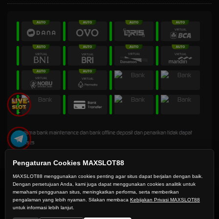
* Selama bank maintenance dan bank offline deposit dan penarikan tidak dapat
diproses
Pengaturan Cookies MAXSLOT88
MAXSLOT88 menggunakan cookies penting agar situs dapat berjalan dengan baik.
Dengan persetujuan Anda, kami juga dapat menggunakan cookies analitik untuk
©2026 MAXSLOT88 menawarkan berbagai macam provider pilihan terbaik dan didukung
memahami penggunaan situs, meningkatkan performa, serta memberikan
oleh Layanan Pelanggan profesional 24/7 yang siap melayani Anda.
pengalaman yang lebih nyaman. Silakan membaca
Kebijakan Privasi MAXSLOT88
untuk informasi lebih lanjut.