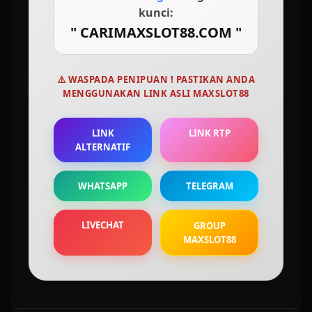
Sebagai Agen Situs Slot Gacor
kunci:
Gampang Menang Maxwin
" CARIMAXSLOT88.COM "
Dibalik kesuksesan judi slot gacor saat ini, Maxslot88 memang dianggap sebagai brand
terutama yang berhasil menguasai seluruh legalitas dan lisensi secara lengkap hingga
⚠️ WASPADA PENIPUAN ! PASTIKAN ANDA
partner kelas atass seperti Pragmatic Play, PG Soft hingga SLOT88. Maka tidak heran kalau
MENGGUNAKAN LINK ASLI MAXSLOT88
Maxslot88 sebagai agen slot88 resmi situs slot gacor hari ini menempati posisi pertama
terlalu gampang menang maxwin.
LINK
LINK RTP
Link slot gacor hari ini jackpot
Maxslot88
memberikan bukti bukan hanya janji manis
ALTERNATIF
dengan menghadirkan layanan top tier seperti kemudahan, keamanan hingga
kenyamanan dalam satu wadah. Kami menjamin transaksi mudah melalui beragam
metode deposit mulai dari bank local seperti BCA, BRI, MANDIRI, BNI hingga mata uang
WHATSAPP
TELEGRAM
digital layaknya OVO, Dana, GoPay dan Cryptocurrency. Privasi para pemain juga akan
terlindungi dengan sistem enkripsi, jadi terjamin mudah aman dan nyaman. Kenyataan
inilah mengapa MAXSLOT88 dipercaya sebagai agen situs slot gacor hari ini jackpot.
LIVECHAT
GROUP
MAXSLOT88
Seri Eksklusif 5 Game Slot Gacor
Jackpot Maxwin yang Lagi Viral!
Dalam bermain slot online gacor tentu tujuan utama kita adalah agar bisa meraih