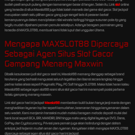
sudah pasti ampuh pulang dengan kemenangan besar di tangan. Selain itu, Link
slot
online
yang tersedia di situs Maxslot88 juga tidak kalah menarik dari game slot gacor. Slot jackpot
merupakan salah satu pilihan gacor yang juga sangat laris di pasaran berkat
kemampuannya dalam menciptakan nilai winrate tertinggi hingga susunan pola rtp yang
begitu mudah dipahami pemain pemula sekalipun. Adanya beragam permainan yang
tersedia di MAXSLOT88, membuat kami tidak luput dari unggulan Utama.
Mengapa MAXSLOT88 Dipercaya
Sebagai Agen Situs Slot Gacor
Gampang Menang Maxwin
Dibalik kesuksesan judi slot gacor saat ini, Maxslot88 memang dianggap sebagai brand
terutama yang berhasil menguasai seluruh legalitas dan lisensi secara lengkap hingga
partner kelas atass seperti Pragmatic Play, PG Soft hingga SLOT88. Maka tidak heran kalau
Maxslot88 sebagai agen slot88 resmi situs slot gacor hari ini menempati posisi pertama
terlalu gampang menang maxwin.
Link slot gacor hari ini jackpot
Maxslot88
memberikan bukti bukan hanya janji manis dengan
menghadirkan layanan top tier seperti kemudahan, keamanan hingga kenyamanan dalam
satu wadah. Kami menjamin transaksi mudah melalui beragam metode deposit mulai dari
bank local seperti BCA, BRI, MANDIRI, BNI hingga mata uang digital layaknya OVO, Dana,
GoPay dan Cryptocurrency. Privasi para pemain juga akan terlindungi dengan sistem
enkripsi, jadi terjamin mudah aman dan nyaman. Kenyataan inilah mengapa MAXSLOT88
dipercaya sebagai agen situs slot gacor hari ini jackpot.