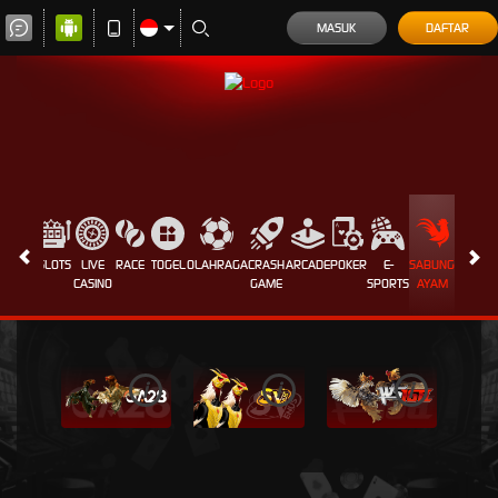
MASUK
DAFTAR
HOT
SLOTS
LIVE
RACE
TOGEL
OLAHRAGA
CRASH
ARCADE
POKER
E-
SABUNG
PROMOS
GAMES
CASINO
GAME
SPORTS
AYAM
i
i
i