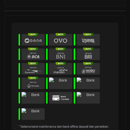
* Selama bank maintenance dan bank offline deposit dan penarikan