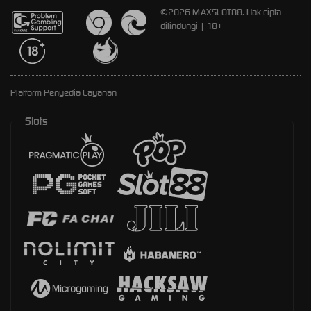
©2026 MAXSLOT88. Hak cipta
dilindungi | 18+
Platform Penyedia Layanan
Slots