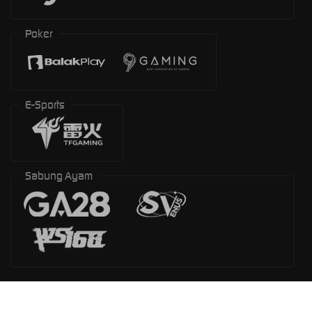
Poker
E-Sports
Sabung Ayam