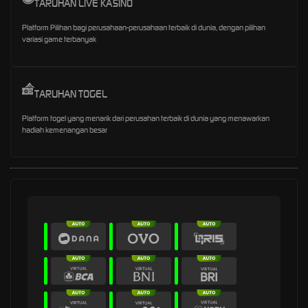
TARUHAN LIVE KASINO
Platform Pilihan bagi perusahaan-perusahaan terbaik di dunia, dengan pilihan
variasi game terbanyak
TARUHAN TOGEL
Platform togel yang menarik dari perusahan terbaik di dunia yang menawarkan
hadiah kemenangan besar