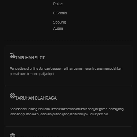
Poker
E-Sports
Sabung
Ayam
TARUHAN SLOT
Penyedia slot online dengan beragam pilihan game menarik yang memudahkan
pemain untuk mencapai jackpot
TARUHAN OLAHRAGA
Sportsbook Gaming Platform Terbaik menawarkan lebih banyak game, odds yang
lebih tinggi, dan menyediakan pilihan yang lebih banyak untuk pemain.