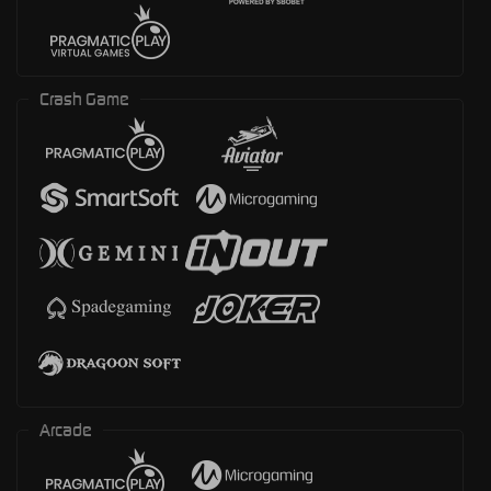
Crash Game
Arcade