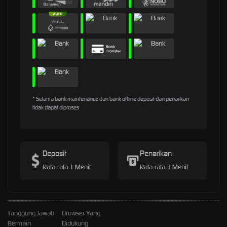
* Selama bank maintenance dan bank offline deposit dan penarikan
tidak dapat diproses
Deposit
Penarikan
Rata-rata 1 Menit
Rata-rata 3 Menit
Tanggung Jawab
Browser Yang
Bermain
Didukung