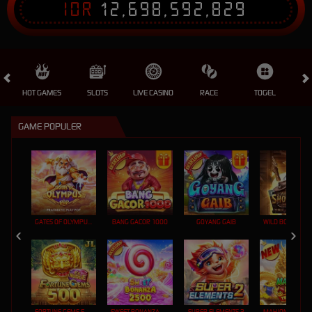
IDR
12,698,592,829
HOT GAMES
SLOTS
LIVE CASINO
RACE
TOGEL
OL
GAME POPULER
GATES OF OLYMPUS POP
BANG GACOR 1000
GOYANG GAIB
FORTUNE GEMS 500
SWEET BONANZA 2500
SUPER ELEMENTS 2