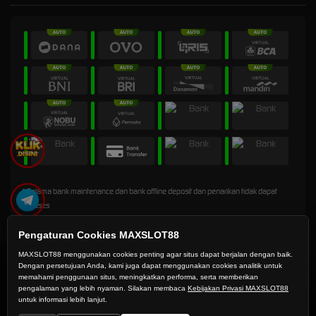
* Selama bank maintenance dan bank offline deposit dan penarikan tidak dapat
diproses
Pengaturan Cookies MAXSLOT88
MAXSLOT88 menggunakan cookies penting agar situs dapat berjalan dengan baik.
Dengan persetujuan Anda, kami juga dapat menggunakan cookies analitik untuk
©2026 MAXSLOT88 menawarkan berbagai macam provider pilihan terbaik dan didukung
memahami penggunaan situs, meningkatkan performa, serta memberikan
oleh Layanan Pelanggan profesional 24/7 yang siap melayani Anda.
pengalaman yang lebih nyaman. Silakan membaca
Kebijakan Privasi MAXSLOT88
untuk informasi lebih lanjut.