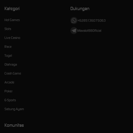
Kategori
Dukungan
Hot Games
+6285136075063
Slots
Maxslot88Official
Live Casino
Race
Togel
Olahraga
Crash Game
Arcade
Poker
E-Sports
Sabung Ayam
Komunitas