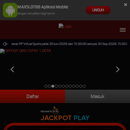
×
MAXSLOT88 Aplikasi Mobile
UNDUH
Jangan tampilkan lagi hari ini
 Terjadwal: PP Virtual Sports pada 30-Jun-2026 dari 15.00.00 sampai 30-Sep-2026 15.00.00. Se
Daftar
Masuk
JACKPOT
PLAY