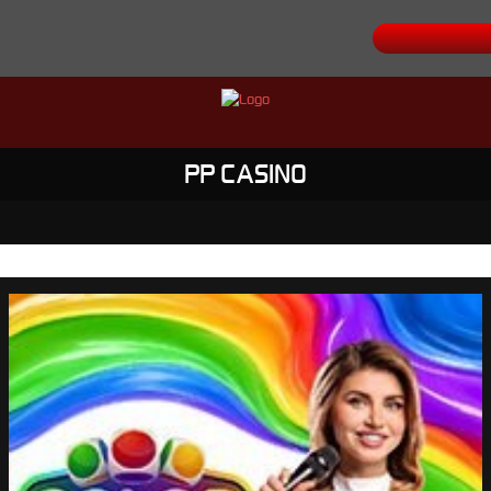
PP CASINO