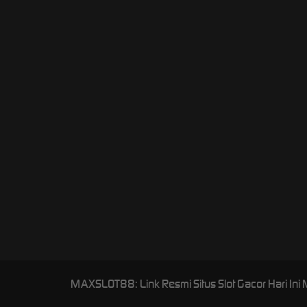
MAXSLOT88: Link Resmi Situs Slot Gacor Hari In