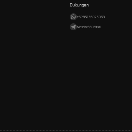
Dukungan
+6285136075063
Maxslot88Official