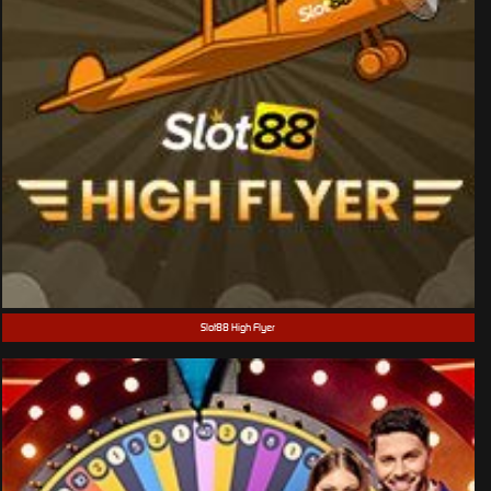
Slot88 High Flyer