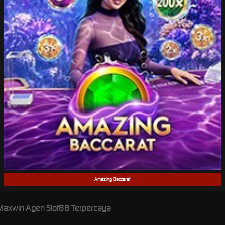
Amazing Baccarat
i Maxwin Agen Slot88 Terpercaya