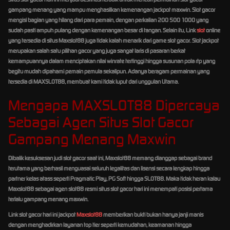
gampang menang yang mampu menghasilkan kemenangan jackpot maxwin. Slot gacor
mengisi bagian yang hilang dari para pemain, dengan perkalian 200 500 1000 yang
sudah pasti ampuh pulang dengan kemenangan besar di tangan. Selain itu, Link
slot
online
yang tersedia di situs Maxslot88 juga tidak kalah menarik dari game slot gacor. Slot jackpot
merupakan salah satu pilihan gacor yang juga sangat laris di pasaran berkat
kemampuannya dalam menciptakan nilai winrate tertinggi hingga susunan pola rtp yang
begitu mudah dipahami pemain pemula sekalipun. Adanya beragam permainan yang
tersedia di MAXSLOT88, membuat kami tidak luput dari unggulan Utama.
Mengapa MAXSLOT88 Dipercaya
Sebagai Agen Situs Slot Gacor
Gampang Menang Maxwin
Dibalik kesuksesan judi slot gacor saat ini, Maxslot88 memang dianggap sebagai brand
terutama yang berhasil menguasai seluruh legalitas dan lisensi secara lengkap hingga
partner kelas atass seperti Pragmatic Play, PG Soft hingga SLOT88. Maka tidak heran kalau
Maxslot88 sebagai agen slot88 resmi situs slot gacor hari ini menempati posisi pertama
terlalu gampang menang maxwin.
Link slot gacor hari ini jackpot
Maxslot88
memberikan bukti bukan hanya janji manis
dengan menghadirkan layanan top tier seperti kemudahan, keamanan hingga