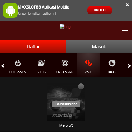
×
MAXSLOT88 Aplikasi Mobile
UNDUH
Jangan tampilkan lagi hari ini
Daftar
Masuk
HOT GAMES
SLOTS
LIVE CASINO
RACE
TOGEL
OL
i
MarbleX