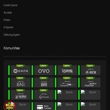
Crash Game
Arcade
Poker
E-Sports
Sabung Ayam
Komunitas