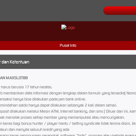
Pusat Info
t dan Ketentuan
AN MAXSLOT88
 harus berusia 17 tahun keatas.
b memberikan data informasi dengan lengkap dalam formulir yang tersedia( Nom
ansaksi hanya bisa dilakukan pada jam bank online.
mindahan saldo hanya dapat dilakukan sebanyak 2 kali dalam sehari.
posit dilakukan melalui Mesin ATM, Internet banking, dan sms ( Diluar dari ini, k
hak menolak proses setiap member yang memanipulasi atau mencurigakan.
n keras bagi bonus hunter / player hantu / betting syndicate tidak terima disini. J
kun dan menyita seluruh kredit yang ada
rang keras penggunaan perangkat, software, "bots", program atau metode apapun