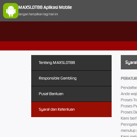
MAXSLOT88 Aplikasi Mobile
Jangan tampilkan lagi hari ini
Syara
Tentang MAXSLOT88
Responsible Gambling
PERATUR
Pendaftar
Pusat Bantuan
Anda waji
Proses Tr
Proses Pe
Syarat dan Ketentuan
Proses De
Kami ber
Peringata
menutup a
Kami mela