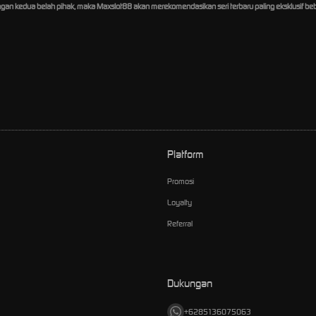
gan kedua belah pihak, maka Maxslot88 akan merekomendasikan seri terbaru paling eksklusif beb
Platform
Promosi
Loyalty
Referral
Dukungan
+6285136075063