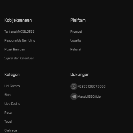
Kebijaksanaan
Platform
Tentang MAXSLOT88
Promosi
Responsible Gambling
Loyalty
Pusat Bantuan
Referral
Syarat dan Ketentuan
Kategori
Dukungan
Hot Games
+6285136075063
Slots
Maxslot88Official
Live Casino
Race
Togel
Olahraga