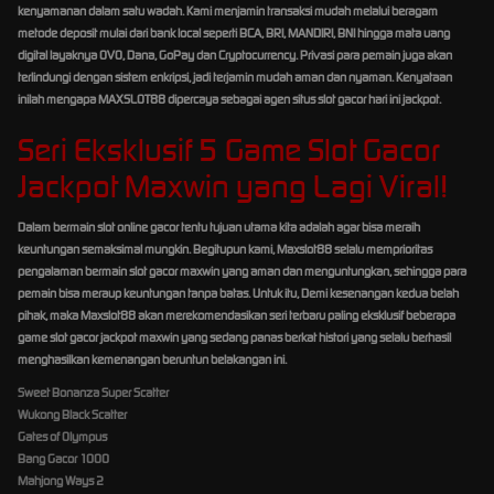
kenyamanan dalam satu wadah. Kami menjamin transaksi mudah melalui beragam
metode deposit mulai dari bank local seperti BCA, BRI, MANDIRI, BNI hingga mata uang
digital layaknya OVO, Dana, GoPay dan Cryptocurrency. Privasi para pemain juga akan
terlindungi dengan sistem enkripsi, jadi terjamin mudah aman dan nyaman. Kenyataan
inilah mengapa MAXSLOT88 dipercaya sebagai agen situs slot gacor hari ini jackpot.
Seri Eksklusif 5 Game Slot Gacor
Jackpot Maxwin yang Lagi Viral!
Dalam bermain slot online gacor tentu tujuan utama kita adalah agar bisa meraih
keuntungan semaksimal mungkin. Begitupun kami, Maxslot88 selalu memprioritas
pengalaman bermain slot gacor maxwin yang aman dan menguntungkan, sehingga para
pemain bisa meraup keuntungan tanpa batas. Untuk itu, Demi kesenangan kedua belah
pihak, maka Maxslot88 akan merekomendasikan seri terbaru paling eksklusif beberapa
game slot gacor jackpot maxwin yang sedang panas berkat histori yang selalu berhasil
menghasilkan kemenangan beruntun belakangan ini.
Sweet Bonanza Super Scatter
Wukong Black Scatter
Gates of Olympus
Bang Gacor 1000
Mahjong Ways 2