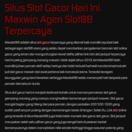
Situs Slot Gacor Hari Ini
Maxwin Agen Slot88
Terpercaya
Maxslot88 adalah situs
slot gacor
terpercaya yang dikenal baik memiliki reputasi baik
sebagai agen slot88 resmi yang selalu dapat memberikan pengalaman bermain slot online
gacor yang aman dan menguntungkan lewat daftar pilihan link toto slot jackpot terpercaya
hari ini paling gampang menang maxwin. Hadir sejak tahun 2019, kini Maxslot88 telah
memiliki jutaan pemain aktif setiap harinya dan telah terbukti berhasil mendominasi industri
judi slot gacor maxwin dari awal pertama kali memasuki arena. Tersedia beragam
keunggulan yang kami tawarkan sehingga Maxslot88 selalu menempati hati daripada para
pemain dari seluruh dunia.
Situs slot gacor hari ini menjadi destinasi terbaik untuk mencari permainan slot gacor
gampang menang yang mampu menghasilkan kemenangan jackpot maxwin. Slot gacor
mengisi bagian yang hilang dari para pemain, dengan perkalian 200 500 1000 yang
sudah pasti ampuh pulang dengan kemenangan besar di tangan. Selain itu, Link
slot
online
yang tersedia di situs Maxslot88 juga tidak kalah menarik dari game slot gacor. Slot jackpot
merupakan salah satu pilihan gacor yang juga sangat laris di pasaran berkat
kemampuannya dalam menciptakan nilai winrate tertinggi hingga susunan pola rtp yang