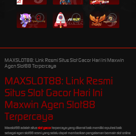
i
i
i
MAXSLOT88: Link Resmi Situs Slot Gacor Hari Ini Maxwin
Agen Slot88 Terpercaya
MAXSLOT88: Link Resmi
Situs Slot Gacor Hari Ini
Maxwin Agen Slot88
Terpercaya
Maxslot88 adalah situs
slot gacor
terpercaya yang dikenal baik memiliki reputasi baik
sebagai agen slot88 resmi yang selalu dapat memberikan pengalaman bermain slot online