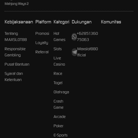
Mahjong Ways 2
Kebijaksanaan
Platform
Kategori
Dukungan
Komunitas
Tentang
Promosi
Hot
+62851360
MAXSLOT88
Games
75063
Loyalty
Responsible
Slots
Maxslot88O
Referral
Gambling
fficial
Live
Pusat Bantuan
Casino
Syarat dan
Race
Ketentuan
Togel
Olahraga
Crash
Game
Arcade
Poker
E-Sports