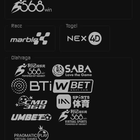
Race
Togel
Olahraga