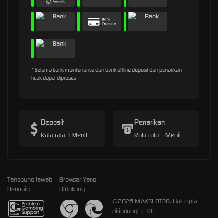
* Selama bank maintenance dan bank offline deposit dan penarikan
tidak dapat diproses
Deposit
Penarikan
Rata-rata 1 Menit
Rata-rata 3 Menit
Tanggung Jawab
Browser Yang
Bermain
Didukung
©2026 MAXSLOT88. Hak cipta
dilindungi | 18+