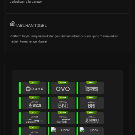
variasi game terbanyak
TARUHAN TOGEL
Platform togel yang menarik dari perusahan terbaik di dunia yang menawarkan
hadiah kemenangan besar