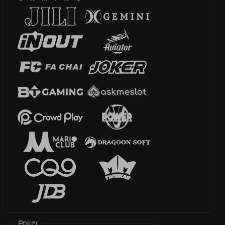
Poker