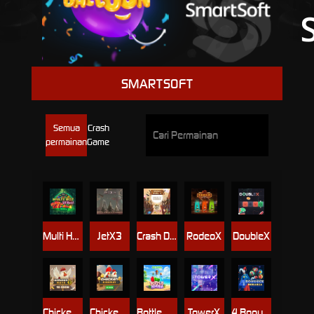
SMARTSOFT
Semua
Crash
permainan
Game
Multi Hot Wheel
JetX3
Crash Duel X
RodeoX
DoubleX
ChickenWays
Chicken Highway
Bottle Mania
TowerX
4 Bonuses Bonanza