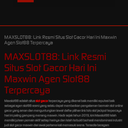
MAXSLOT88: Link Resmi Situs Slot Gacor Hari Ini Maxwin
Agen Slot88 Terpercaya
MAXSLOT88: Link Resmi
Situs Slot Gacor Hari Ini
Maxwin Agen Slot88
Terpercaya
Maxslot88 adalah situs
slot gacor
terpercaya yang dikenal baik memiliki reputasi baik
sebagai agen slot88 resmi yang selalu dapat memberikan pengalaman bermain slot online
gacor yang aman dan menguntungkan lewat daftar pilihan link toto slot jackpot terpercaya
hari ini paling gampang menang maxwin. Hadir sejak tahun 2019, kini Maxslot88 telah
memiliki jutaan pemain aktif setiap harinya dan telah terbukti berhasil mendominasi industri
judi slot gacor maxwin dari awal pertama kali memasuki arena. Tersedia beragam