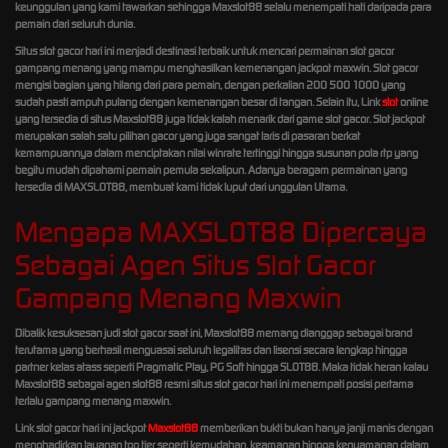
keunggulan yang kami tawarkan sehingga Maxslot88 selalu menempati hati daripada para
pemain dari seluruh dunia.
Situs slot gacor hari ini menjadi destinasi terbaik untuk mencari permainan slot gacor
gampang menang yang mampu menghasilkan kemenangan jackpot maxwin. Slot gacor
mengisi bagian yang hilang dari para pemain, dengan perkalian 200 500 1000 yang
sudah pasti ampuh pulang dengan kemenangan besar di tangan. Selain itu, Link
slot
online
yang tersedia di situs Maxslot88 juga tidak kalah menarik dari game slot gacor. Slot jackpot
merupakan salah satu pilihan gacor yang juga sangat laris di pasaran berkat
kemampuannya dalam menciptakan nilai winrate tertinggi hingga susunan pola rtp yang
begitu mudah dipahami pemain pemula sekalipun. Adanya beragam permainan yang
tersedia di MAXSLOT88, membuat kami tidak luput dari unggulan Utama.
Mengapa MAXSLOT88 Dipercaya
Sebagai Agen Situs Slot Gacor
Gampang Menang Maxwin
Dibalik kesuksesan judi slot gacor saat ini, Maxslot88 memang dianggap sebagai brand
terutama yang berhasil menguasai seluruh legalitas dan lisensi secara lengkap hingga
partner kelas atass seperti Pragmatic Play, PG Soft hingga SLOT88. Maka tidak heran kalau
Maxslot88 sebagai agen slot88 resmi situs slot gacor hari ini menempati posisi pertama
terlalu gampang menang maxwin.
Link slot gacor hari ini jackpot
Maxslot88
memberikan bukti bukan hanya janji manis dengan
menghadirkan layanan top tier seperti kemudahan, keamanan hingga kenyamanan dalam