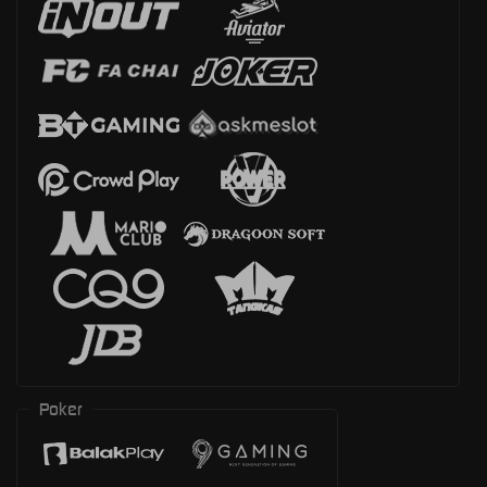
Poker