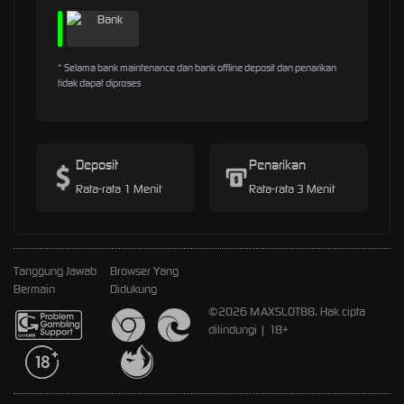
* Selama bank maintenance dan bank offline deposit dan penarikan
tidak dapat diproses
Deposit
Penarikan
Rata-rata 1 Menit
Rata-rata 3 Menit
Tanggung Jawab
Browser Yang
Bermain
Didukung
©2026 MAXSLOT88. Hak cipta
dilindungi | 18+