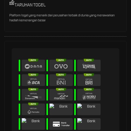
TARUHAN TOGEL
Platform togel yang menarik dari perusahan terbaik di dunia yang menawarkan
hadiah kemenangan besar