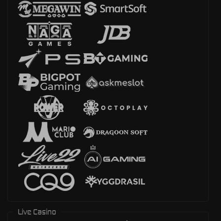
Live Casino