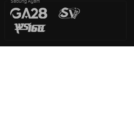
Sabung Ayam