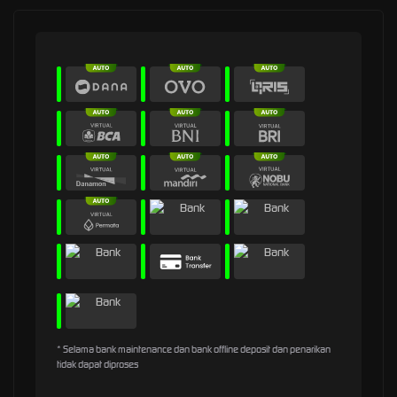
* Selama bank maintenance dan bank offline deposit dan penarikan
tidak dapat diproses