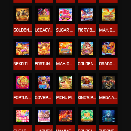
GOLDEN RHINO
LEGACY OF AZTEC
SUGAR FRENZY
FIERY BOXING
MAHJONG WAYS 3+
NEKO TITAN
FORTUNE HORSES
MAHJONG WAYS 3
GOLDEN ISLAND
DRAGON TIGER SHOWDOWN
FORTUNE TRIO
GOVERNMENT DISCO 2
PICHU PICHU
KING'S REALM
MEGA ACE