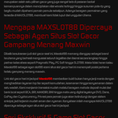
merupakan salah satu pilihan gacor yang juga sangat laris di pasaran berkat
kemampuannya dalam menciptakan nilai winrate tertinggi hingga susunan pola rtp yang
begitu mudah dipahami pemain pemula sekalipun. Adanya beragam permainan yang
tersedia di MAXSLOT88, membuat kami tidak luput dari unggulan Utama.
Mengapa MAXSLOT88 Dipercaya
Sebagai Agen Situs Slot Gacor
Gampang Menang Maxwin
Dibalik kesuksesan judi slot gacor saat ini, Maxslot88 memang dianggap sebagai brand
terutama yang berhasil menguasai seluruh legalitas dan lisensi secara lengkap hingga
partner kelas atass seperti Pragmatic Play, PG Soft hingga SLOT88. Maka tidak heran kalau
Maxslot88 sebagai agen slot88 resmi situs slot gacor hari ini menempati posisi pertama
terlalu gampang menang maxwin.
Link slot gacor hari ini jackpot
Maxslot88
memberikan bukti bukan hanya janji manis dengan
menghadirkan layanan top tier seperti kemudahan, keamanan hingga kenyamanan dalam
satu wadah. Kami menjamin transaksi mudah melalui beragam metode deposit mulai dari
bank local seperti BCA, BRI, MANDIRI, BNI hingga mata uang digital layaknya OVO, Dana,
GoPay dan Cryptocurrency. Privasi para pemain juga akan terlindungi dengan sistem
enkripsi, jadi terjamin mudah aman dan nyaman. Kenyataan inilah mengapa MAXSLOT88
dipercaya sebagai agen situs slot gacor hari ini jackpot.
Seri Eksklusif 5 Game Slot Gacor