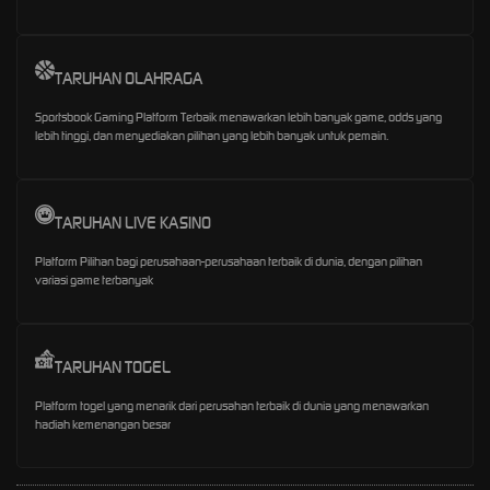
TARUHAN OLAHRAGA
Sportsbook Gaming Platform Terbaik menawarkan lebih banyak game, odds yang
lebih tinggi, dan menyediakan pilihan yang lebih banyak untuk pemain.
TARUHAN LIVE KASINO
Platform Pilihan bagi perusahaan-perusahaan terbaik di dunia, dengan pilihan
variasi game terbanyak
TARUHAN TOGEL
Platform togel yang menarik dari perusahan terbaik di dunia yang menawarkan
hadiah kemenangan besar