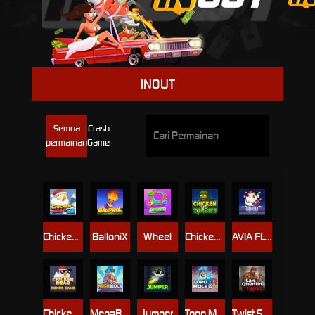
INOUT
Semua
Crash
permainan
Game
Chicken Road Ice
BalloniX
Wheel
Chicken vs Zombies
AVIA FLY 2
Chicken Road Bonus
MegaBlock
Jumper
Topo Mole
Twist San Quentin