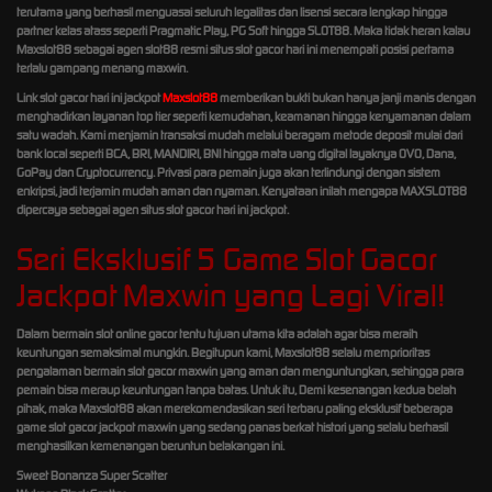
terutama yang berhasil menguasai seluruh legalitas dan lisensi secara lengkap hingga
partner kelas atass seperti Pragmatic Play, PG Soft hingga SLOT88. Maka tidak heran kalau
Maxslot88 sebagai agen slot88 resmi situs slot gacor hari ini menempati posisi pertama
terlalu gampang menang maxwin.
Link slot gacor hari ini jackpot
Maxslot88
memberikan bukti bukan hanya janji manis dengan
menghadirkan layanan top tier seperti kemudahan, keamanan hingga kenyamanan dalam
satu wadah. Kami menjamin transaksi mudah melalui beragam metode deposit mulai dari
bank local seperti BCA, BRI, MANDIRI, BNI hingga mata uang digital layaknya OVO, Dana,
GoPay dan Cryptocurrency. Privasi para pemain juga akan terlindungi dengan sistem
enkripsi, jadi terjamin mudah aman dan nyaman. Kenyataan inilah mengapa MAXSLOT88
dipercaya sebagai agen situs slot gacor hari ini jackpot.
Seri Eksklusif 5 Game Slot Gacor
Jackpot Maxwin yang Lagi Viral!
Dalam bermain slot online gacor tentu tujuan utama kita adalah agar bisa meraih
keuntungan semaksimal mungkin. Begitupun kami, Maxslot88 selalu memprioritas
pengalaman bermain slot gacor maxwin yang aman dan menguntungkan, sehingga para
pemain bisa meraup keuntungan tanpa batas. Untuk itu, Demi kesenangan kedua belah
pihak, maka Maxslot88 akan merekomendasikan seri terbaru paling eksklusif beberapa
game slot gacor jackpot maxwin yang sedang panas berkat histori yang selalu berhasil
menghasilkan kemenangan beruntun belakangan ini.
Sweet Bonanza Super Scatter