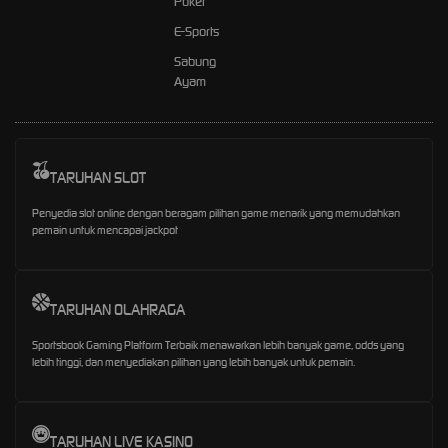
Poker
E-Sports
Sabung
Ayam
TARUHAN SLOT
Penyedia slot online dengan beragam pilihan game menarik yang memudahkan
pemain untuk mencapai jackpot
TARUHAN OLAHRAGA
Sportsbook Gaming Platform Terbaik menawarkan lebih banyak game, odds yang
lebih tinggi, dan menyediakan pilihan yang lebih banyak untuk pemain.
TARUHAN LIVE KASINO