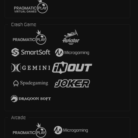
Crash Game
Arcade