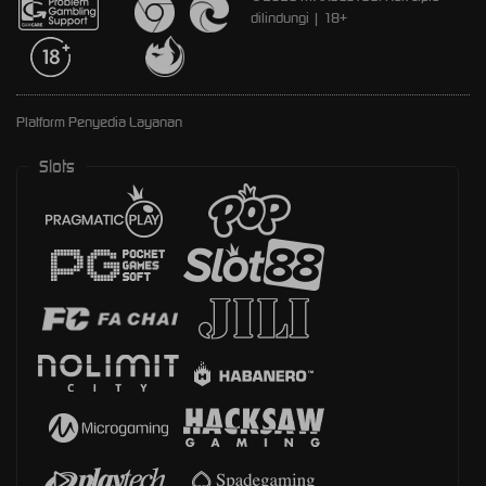
dilindungi | 18+
Platform Penyedia Layanan
Slots