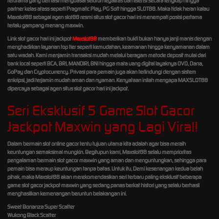
terutama yang berhasil menguasai seluruh legalitas dan lisensi secara lengkap hingga
partner kelas atass seperti Pragmatic Play, PG Soft hingga SLOT88. Maka tidak heran kalau
Maxslot88 sebagai agen slot88 resmi situs slot gacor hari ini menempati posisi pertama
terlalu gampang menang maxwin.
Link slot gacor hari ini jackpot
Maxslot88
memberikan bukti bukan hanya janji manis dengan
menghadirkan layanan top tier seperti kemudahan, keamanan hingga kenyamanan dalam
satu wadah. Kami menjamin transaksi mudah melalui beragam metode deposit mulai dari
bank local seperti BCA, BRI, MANDIRI, BNI hingga mata uang digital layaknya OVO, Dana,
GoPay dan Cryptocurrency. Privasi para pemain juga akan terlindungi dengan sistem
enkripsi, jadi terjamin mudah aman dan nyaman. Kenyataan inilah mengapa MAXSLOT88
dipercaya sebagai agen situs slot gacor hari ini jackpot.
Seri Eksklusif 5 Game Slot Gacor
Jackpot Maxwin yang Lagi Viral!
Dalam bermain slot online gacor tentu tujuan utama kita adalah agar bisa meraih
keuntungan semaksimal mungkin. Begitupun kami, Maxslot88 selalu memprioritas
pengalaman bermain slot gacor maxwin yang aman dan menguntungkan, sehingga para
pemain bisa meraup keuntungan tanpa batas. Untuk itu, Demi kesenangan kedua belah
pihak, maka Maxslot88 akan merekomendasikan seri terbaru paling eksklusif beberapa
game slot gacor jackpot maxwin yang sedang panas berkat histori yang selalu berhasil
menghasilkan kemenangan beruntun belakangan ini.
Sweet Bonanza Super Scatter
Wukong Black Scatter