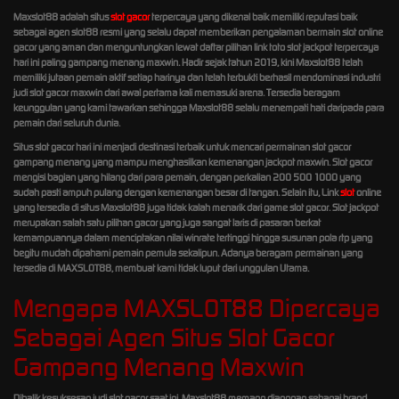
Maxslot88 adalah situs
slot gacor
terpercaya yang dikenal baik memiliki reputasi baik
sebagai agen slot88 resmi yang selalu dapat memberikan pengalaman bermain slot online
gacor yang aman dan menguntungkan lewat daftar pilihan link toto slot jackpot terpercaya
hari ini paling gampang menang maxwin. Hadir sejak tahun 2019, kini Maxslot88 telah
memiliki jutaan pemain aktif setiap harinya dan telah terbukti berhasil mendominasi industri
judi slot gacor maxwin dari awal pertama kali memasuki arena. Tersedia beragam
keunggulan yang kami tawarkan sehingga Maxslot88 selalu menempati hati daripada para
pemain dari seluruh dunia.
Situs slot gacor hari ini menjadi destinasi terbaik untuk mencari permainan slot gacor
gampang menang yang mampu menghasilkan kemenangan jackpot maxwin. Slot gacor
mengisi bagian yang hilang dari para pemain, dengan perkalian 200 500 1000 yang
sudah pasti ampuh pulang dengan kemenangan besar di tangan. Selain itu, Link
slot
online
yang tersedia di situs Maxslot88 juga tidak kalah menarik dari game slot gacor. Slot jackpot
merupakan salah satu pilihan gacor yang juga sangat laris di pasaran berkat
kemampuannya dalam menciptakan nilai winrate tertinggi hingga susunan pola rtp yang
begitu mudah dipahami pemain pemula sekalipun. Adanya beragam permainan yang
tersedia di MAXSLOT88, membuat kami tidak luput dari unggulan Utama.
Mengapa MAXSLOT88 Dipercaya
Sebagai Agen Situs Slot Gacor
Gampang Menang Maxwin
Dibalik kesuksesan judi slot gacor saat ini, Maxslot88 memang dianggap sebagai brand