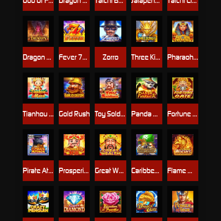
God Of Fortune
Dragon Tiles
Taichi Boy
Jalapeno Burst
Taichi Lion Dance
Dragon Treasure
Fever 777
Zorro
Three Kings
Pharaoh Treasures
Tianhou Mazu
Gold Rush
Toy Soldiers
Panda Warrior
Fortune Gate
Pirate Attack
Prosperity 168
Great Wealth
Caribbean Treasure
Flame Wolves