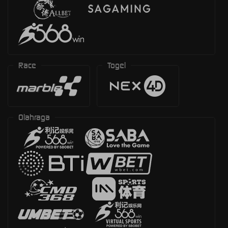
Race
Togel
Olahraga