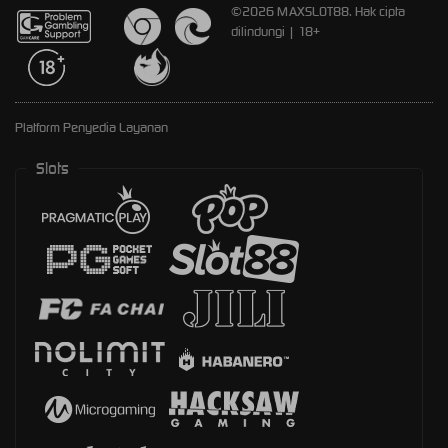
©2026 MAXSLOT88. Hak cipta
dilindungi | 18+
Platform Penyedia Layanan
Slots