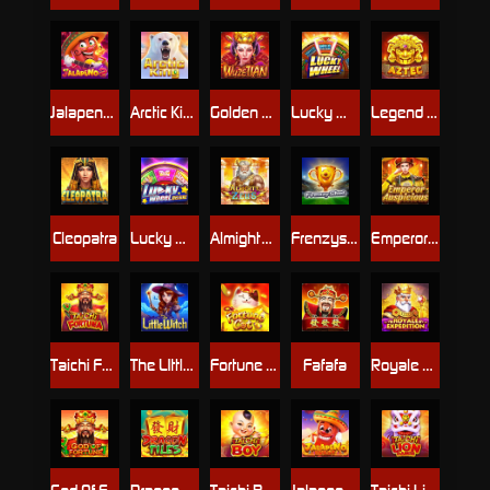
Jalapeno 2
Arctic King
Golden Wuzetian
Lucky Wheel
Legend of Aztec
Cleopatra
Lucky Wheel Deluxe
Almighty Zeus
Frenzyshot
Emperor Auspicious
Taichi Fortuna
The LIttle Witch
Fortune Cat
Fafafa
Royale Expedition