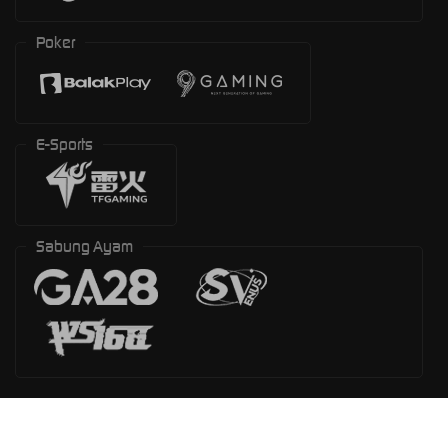
Poker
E-Sports
Sabung Ayam