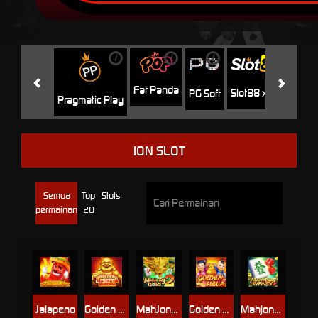
i
i
i
i
i
Facha
Fat Panda
Slot88 x PP
PG Soft
Pragmatic Play
ION SLOT
Semua
Top
Slots
permainan
20
Jalapeno
Golden Maitreya Buddha
MahJong Gold 2
Golden Fuwa
Mahjong Infinity