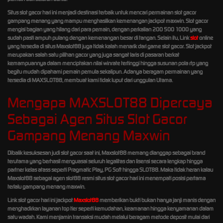
Situs slot gacor hari ini menjadi destinasi terbaik untuk mencari permainan slot gacor
gampang menang yang mampu menghasilkan kemenangan jackpot maxwin. Slot gacor
mengisi bagian yang hilang dari para pemain, dengan perkalian 200 500 1000 yang
sudah pasti ampuh pulang dengan kemenangan besar di tangan. Selain itu, Link
slot
online
yang tersedia di situs Maxslot88 juga tidak kalah menarik dari game slot gacor. Slot jackpot
merupakan salah satu pilihan gacor yang juga sangat laris di pasaran berkat
kemampuannya dalam menciptakan nilai winrate tertinggi hingga susunan pola rtp yang
begitu mudah dipahami pemain pemula sekalipun. Adanya beragam permainan yang
tersedia di MAXSLOT88, membuat kami tidak luput dari unggulan Utama.
Mengapa MAXSLOT88 Dipercaya
Sebagai Agen Situs Slot Gacor
Gampang Menang Maxwin
Dibalik kesuksesan judi slot gacor saat ini, Maxslot88 memang dianggap sebagai brand
terutama yang berhasil menguasai seluruh legalitas dan lisensi secara lengkap hingga
partner kelas atass seperti Pragmatic Play, PG Soft hingga SLOT88. Maka tidak heran kalau
Maxslot88 sebagai agen slot88 resmi situs slot gacor hari ini menempati posisi pertama
terlalu gampang menang maxwin.
Link slot gacor hari ini jackpot
Maxslot88
memberikan bukti bukan hanya janji manis dengan
menghadirkan layanan top tier seperti kemudahan, keamanan hingga kenyamanan dalam
satu wadah. Kami menjamin transaksi mudah melalui beragam metode deposit mulai dari