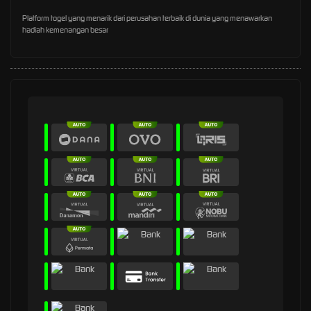
Platform togel yang menarik dari perusahan terbaik di dunia yang menawarkan
hadiah kemenangan besar