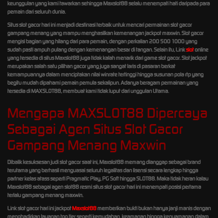
keunggulan yang kami tawarkan sehingga Maxslot88 selalu menempati hati daripada para
pemain dari seluruh dunia.
Situs slot gacor hari ini menjadi destinasi terbaik untuk mencari permainan slot gacor
gampang menang yang mampu menghasilkan kemenangan jackpot maxwin. Slot gacor
mengisi bagian yang hilang dari para pemain, dengan perkalian 200 500 1000 yang
sudah pasti ampuh pulang dengan kemenangan besar di tangan. Selain itu, Link
slot
online
yang tersedia di situs Maxslot88 juga tidak kalah menarik dari game slot gacor. Slot jackpot
merupakan salah satu pilihan gacor yang juga sangat laris di pasaran berkat
kemampuannya dalam menciptakan nilai winrate tertinggi hingga susunan pola rtp yang
begitu mudah dipahami pemain pemula sekalipun. Adanya beragam permainan yang
tersedia di MAXSLOT88, membuat kami tidak luput dari unggulan Utama.
Mengapa MAXSLOT88 Dipercaya
Sebagai Agen Situs Slot Gacor
Gampang Menang Maxwin
Dibalik kesuksesan judi slot gacor saat ini, Maxslot88 memang dianggap sebagai brand
terutama yang berhasil menguasai seluruh legalitas dan lisensi secara lengkap hingga
partner kelas atass seperti Pragmatic Play, PG Soft hingga SLOT88. Maka tidak heran kalau
Maxslot88 sebagai agen slot88 resmi situs slot gacor hari ini menempati posisi pertama
terlalu gampang menang maxwin.
Link slot gacor hari ini jackpot
Maxslot88
memberikan bukti bukan hanya janji manis dengan
menghadirkan layanan top tier seperti kemudahan, keamanan hingga kenyamanan dalam