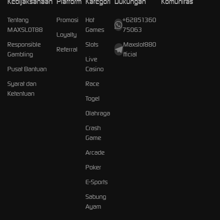
Kebijaksanaan
Platform
Kategori
Dukungan
Komunitas
Tentang
Promosi
Hot
+62851360
MAXSLOT88
Games
75063
Loyalty
Responsible
Slots
Maxslot88O
Referral
Gambling
fficial
Live
Pusat Bantuan
Casino
Syarat dan
Race
Ketentuan
Togel
Olahraga
Crash
Game
Arcade
Poker
E-Sports
Sabung
Ayam