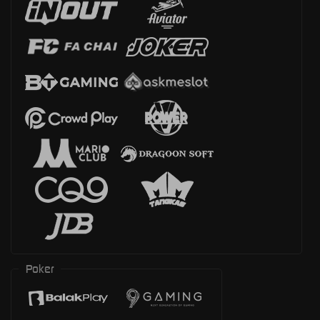
Poker