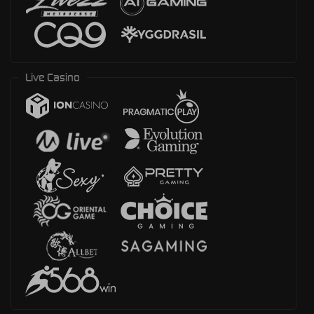
Live Casino