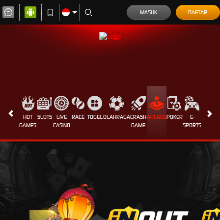
MASUK
DAFTAR
HOT
SLOTS
LIVE
RACE
TOGEL
OLAHRAGA
CRASH
ARCADE
POKER
E-
SABUN
GAMES
CASINO
GAME
SPORTS
AYAM