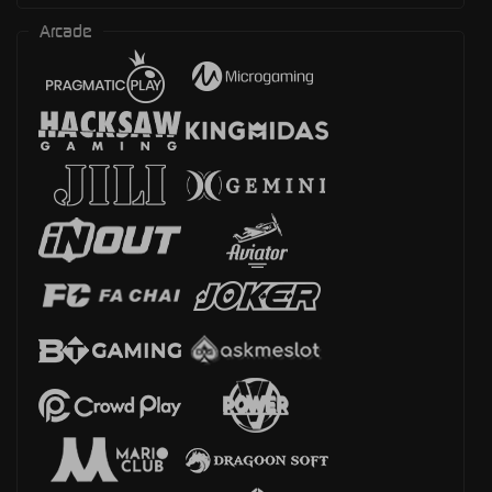
Arcade