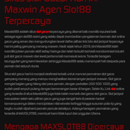
Maxwin Agen Slot88
Terpercaya
Maxslot88 adalah situs
slot gacor
terpercaya yang dikenal baik memiliki reputasi baik
sebagai agen slot88 resmi yang selalu dapat memberikan pengalaman bermain slot online
gacor yang aman dan menguntungkan lewat daftar pilihan link toto slot jackpot terpercaya
hari ini paling gampang menang maxwin. Hadir sejak tahun 2019, kini Maxslot88 telah
memiliki jutaan pemain aktif setiap harinya dan telah terbukti berhasil mendominasi industri
judi slot gacor maxwin dari awal pertama kali memasuki arena. Tersedia beragam
keunggulan yang kami tawarkan sehingga Maxslot88 selalu menempati hati daripada para
pemain dari seluruh dunia.
Situs slot gacor hari ini menjadi destinasi terbaik untuk mencari permainan slot gacor
gampang menang yang mampu menghasilkan kemenangan jackpot maxwin. Slot gacor
mengisi bagian yang hilang dari para pemain, dengan perkalian 200 500 1000 yang
sudah pasti ampuh pulang dengan kemenangan besar di tangan. Selain itu, Link
slot
online
yang tersedia di situs Maxslot88 juga tidak kalah menarik dari game slot gacor. Slot jackpot
merupakan salah satu pilihan gacor yang juga sangat laris di pasaran berkat
kemampuannya dalam menciptakan nilai winrate tertinggi hingga susunan pola rtp yang
begitu mudah dipahami pemain pemula sekalipun. Adanya beragam permainan yang
tersedia di MAXSLOT88, membuat kami tidak luput dari unggulan Utama.
Mengapa MAXSLOT88 Dipercaya