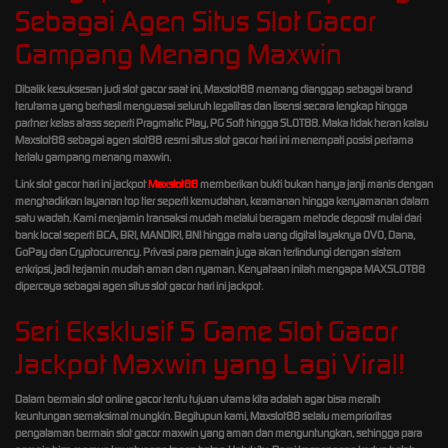
Sebagai Agen Situs Slot Gacor
Gampang Menang Maxwin
Dibalik kesuksesan judi slot gacor saat ini, Maxslot88 memang dianggap sebagai brand
terutama yang berhasil menguasai seluruh legalitas dan lisensi secara lengkap hingga
partner kelas atass seperti Pragmatic Play, PG Soft hingga SLOT88. Maka tidak heran kalau
Maxslot88 sebagai agen slot88 resmi situs slot gacor hari ini menempati posisi pertama
terlalu gampang menang maxwin.
Link slot gacor hari ini jackpot
Maxslot88
memberikan bukti bukan hanya janji manis dengan
menghadirkan layanan top tier seperti kemudahan, keamanan hingga kenyamanan dalam
satu wadah. Kami menjamin transaksi mudah melalui beragam metode deposit mulai dari
bank local seperti BCA, BRI, MANDIRI, BNI hingga mata uang digital layaknya OVO, Dana,
GoPay dan Cryptocurrency. Privasi para pemain juga akan terlindungi dengan sistem
enkripsi, jadi terjamin mudah aman dan nyaman. Kenyataan inilah mengapa MAXSLOT88
dipercaya sebagai agen situs slot gacor hari ini jackpot.
Seri Eksklusif 5 Game Slot Gacor
Jackpot Maxwin yang Lagi Viral!
Dalam bermain slot online gacor tentu tujuan utama kita adalah agar bisa meraih
keuntungan semaksimal mungkin. Begitupun kami, Maxslot88 selalu memprioritas
pengalaman bermain slot gacor maxwin yang aman dan menguntungkan, sehingga para