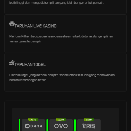
lebih tinggi, dan menyediakan pilihan yang lebih banyak untuk pemain.
TARUHAN LIVE KASINO
Platform Pilihan bagi perusahaan-perusahaan terbaik di dunia, dengan pilihan
variasi game terbanyak
TARUHAN TOGEL
Platform togel yang menarik dari perusahan terbaik di dunia yang menawarkan
hadiah kemenangan besar