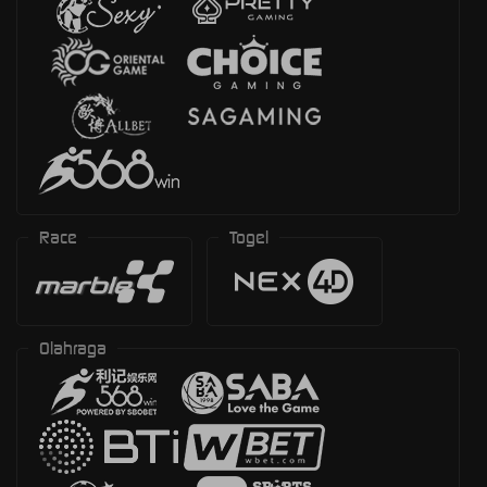
Race
Togel
Olahraga