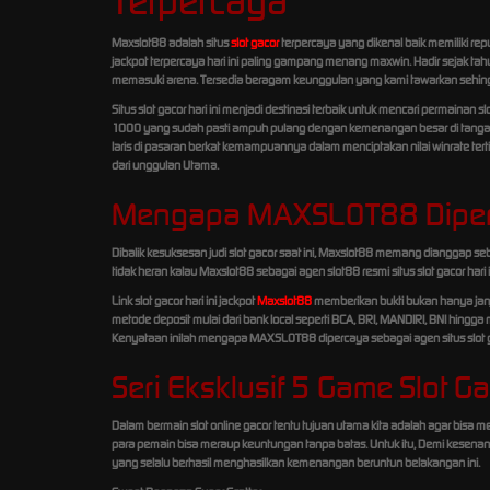
Terpercaya
Maxslot88 adalah situs
slot gacor
terpercaya yang dikenal baik memiliki re
jackpot terpercaya hari ini paling gampang menang maxwin. Hadir sejak tahun 
memasuki arena. Tersedia beragam keunggulan yang kami tawarkan sehingg
Situs slot gacor hari ini menjadi destinasi terbaik untuk mencari perma
1000 yang sudah pasti ampuh pulang dengan kemenangan besar di tangan. 
laris di pasaran berkat kemampuannya dalam menciptakan nilai winrate t
dari unggulan Utama.
Mengapa MAXSLOT88 Diperc
Dibalik kesuksesan judi slot gacor saat ini, Maxslot88 memang dianggap seb
tidak heran kalau Maxslot88 sebagai agen slot88 resmi situs slot gacor ha
Link slot gacor hari ini jackpot
Maxslot88
memberikan bukti bukan hanya jan
metode deposit mulai dari bank local seperti BCA, BRI, MANDIRI, BNI hingg
Kenyataan inilah mengapa MAXSLOT88 dipercaya sebagai agen situs slot gac
Seri Eksklusif 5 Game Slot G
Dalam bermain slot online gacor tentu tujuan utama kita adalah agar bi
para pemain bisa meraup keuntungan tanpa batas. Untuk itu, Demi kesenan
yang selalu berhasil menghasilkan kemenangan beruntun belakangan ini.