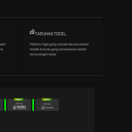
TARUHAN TOGEL
haan
Platform togel yang menarik dari perusahan
ame
terbaik di dunia yang menawarkan hadiah
kemenangan besar