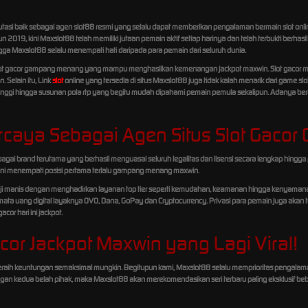
putasi baik sebagai agen slot88 resmi yang selalu dapat memberikan pengalaman bermain slot onlin
2019, kini Maxslot88 telah memiliki jutaan pemain aktif setiap harinya dan telah terbukti berhasil
a Maxslot88 selalu menempati hati daripada para pemain dari seluruh dunia.
inan slot gacor gampang menang yang mampu menghasilkan kemenangan jackpot maxwin. Slot gacor m
Selain itu, Link
slot
online yang tersedia di situs Maxslot88 juga tidak kalah menarik dari game slo
ertinggi hingga susunan pola rtp yang begitu mudah dipahami pemain pemula sekalipun. Adanya 
aya Sebagai Agen Situs Slot Gaco
agai brand terutama yang berhasil menguasai seluruh legalitas dan lisensi secara lengkap hingga
ri ini menempati posisi pertama terlalu gampang menang maxwin.
ji manis dengan menghadirkan layanan top tier seperti kemudahan, keamanan hingga kenyaman
a mata uang digital layaknya OVO, Dana, GoPay dan Cryptocurrency. Privasi para pemain juga akan 
or hari ini jackpot.
acor Jackpot Maxwin yang Lagi Viral!
sa meraih keuntungan semaksimal mungkin. Begitupun kami, Maxslot88 selalu memprioritas penga
gan kedua belah pihak, maka Maxslot88 akan merekomendasikan seri terbaru paling eksklusif beb