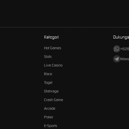
Kategori
Dukung
Hot Games
+62
Slots
Maxsl
Live Casino
Race
Togel
Olahraga
Crash Game
Arcade
Poker
E-Sports