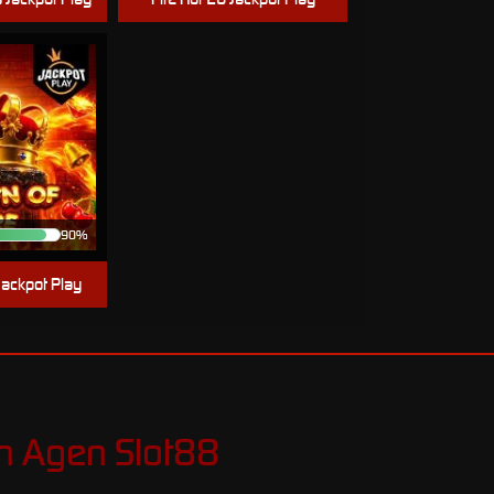
Gates of Olympus 1000
90%
Jackpot Play
in Agen Slot88