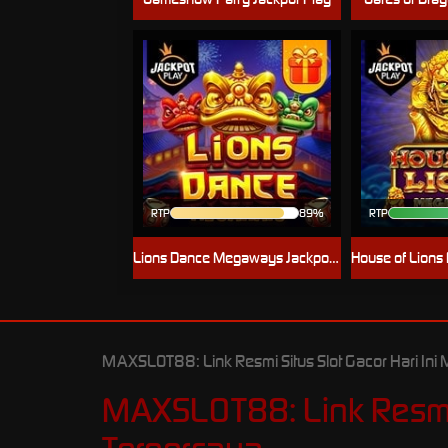
RTP
89%
RTP
Lions Dance Megaways Jackpot Play
MAXSLOT88: Link Resmi Situs Slot Gacor Hari Ini
MAXSLOT88: Link Resmi 