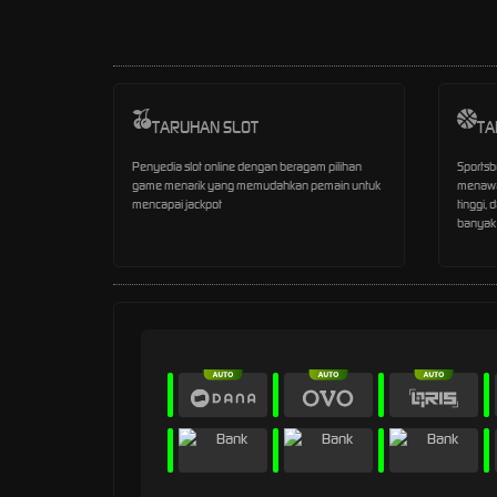
TARUHAN SLOT
TA
Penyedia slot online dengan beragam pilihan
Sportsb
game menarik yang memudahkan pemain untuk
menawar
mencapai jackpot
tinggi,
banyak 