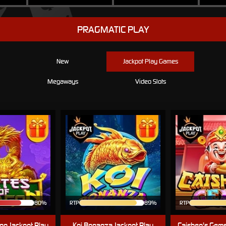
PRAGMATIC PLAY
New
Jackpot Play Games
Megaways
Video Slots
80%
RTP
89%
RTP
on Jackpot Play
Koi Bonanza Jackpot Play
Caishen's Gems