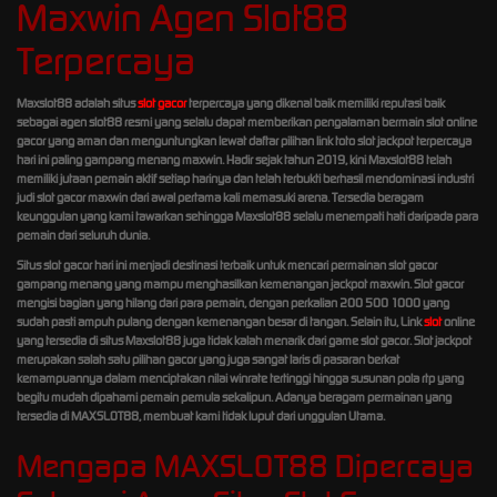
Maxwin Agen Slot88
Terpercaya
Maxslot88 adalah situs
slot gacor
terpercaya yang dikenal baik memiliki reputasi baik
sebagai agen slot88 resmi yang selalu dapat memberikan pengalaman bermain slot online
gacor yang aman dan menguntungkan lewat daftar pilihan link toto slot jackpot terpercaya
hari ini paling gampang menang maxwin. Hadir sejak tahun 2019, kini Maxslot88 telah
memiliki jutaan pemain aktif setiap harinya dan telah terbukti berhasil mendominasi industri
judi slot gacor maxwin dari awal pertama kali memasuki arena. Tersedia beragam
keunggulan yang kami tawarkan sehingga Maxslot88 selalu menempati hati daripada para
pemain dari seluruh dunia.
Situs slot gacor hari ini menjadi destinasi terbaik untuk mencari permainan slot gacor
gampang menang yang mampu menghasilkan kemenangan jackpot maxwin. Slot gacor
mengisi bagian yang hilang dari para pemain, dengan perkalian 200 500 1000 yang
sudah pasti ampuh pulang dengan kemenangan besar di tangan. Selain itu, Link
slot
online
yang tersedia di situs Maxslot88 juga tidak kalah menarik dari game slot gacor. Slot jackpot
merupakan salah satu pilihan gacor yang juga sangat laris di pasaran berkat
kemampuannya dalam menciptakan nilai winrate tertinggi hingga susunan pola rtp yang
begitu mudah dipahami pemain pemula sekalipun. Adanya beragam permainan yang
tersedia di MAXSLOT88, membuat kami tidak luput dari unggulan Utama.
Mengapa MAXSLOT88 Dipercaya