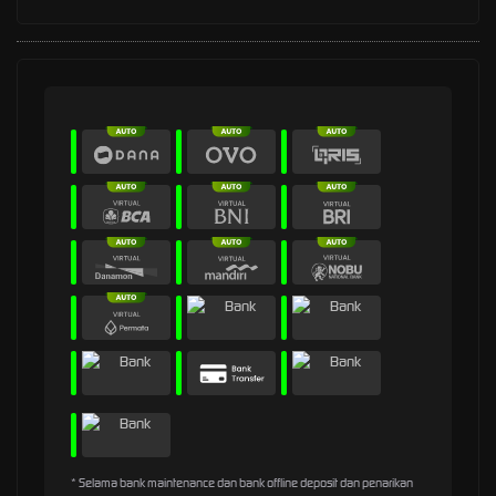
* Selama bank maintenance dan bank offline deposit dan penarikan