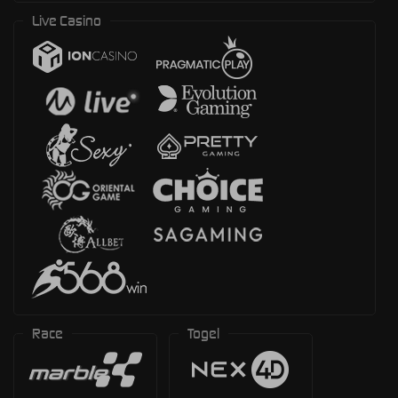
Live Casino
Race
Togel