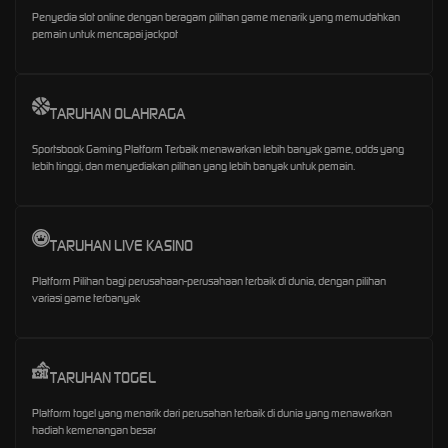
Penyedia slot online dengan beragam pilihan game menarik yang memudahkan
pemain untuk mencapai jackpot
TARUHAN OLAHRAGA
Sportsbook Gaming Platform Terbaik menawarkan lebih banyak game, odds yang
lebih tinggi, dan menyediakan pilihan yang lebih banyak untuk pemain.
TARUHAN LIVE KASINO
Platform Pilihan bagi perusahaan-perusahaan terbaik di dunia, dengan pilihan
variasi game terbanyak
TARUHAN TOGEL
Platform togel yang menarik dari perusahan terbaik di dunia yang menawarkan
hadiah kemenangan besar