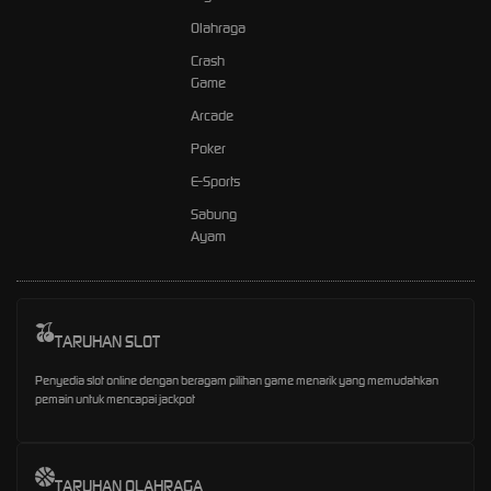
Olahraga
Crash
Game
Arcade
Poker
E-Sports
Sabung
Ayam
TARUHAN SLOT
Penyedia slot online dengan beragam pilihan game menarik yang memudahkan
pemain untuk mencapai jackpot
TARUHAN OLAHRAGA