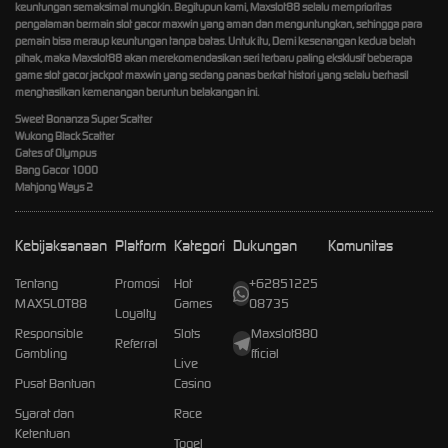
keuntungan semaksimal mungkin. Begitupun kami, Maxslot88 selalu memprioritas
pengalaman bermain slot gacor maxwin yang aman dan menguntungkan, sehingga para
pemain bisa meraup keuntungan tanpa batas. Untuk itu, Demi kesenangan kedua belah
pihak, maka Maxslot88 akan merekomendasikan seri terbaru paling eksklusif beberapa
game slot gacor jackpot maxwin yang sedang panas berkat histori yang selalu berhasil
menghasilkan kemenangan beruntun belakangan ini.
Sweet Bonanza Super Scatter
Wukong Black Scatter
Gates of Olympus
Bang Gacor 1000
Mahjong Ways 2
Kebijaksanaan
Platform
Kategori
Dukungan
Komunitas
Tentang
Promosi
Hot
+62851225
MAXSLOT88
Games
08735
Loyalty
Responsible
Slots
Maxslot88O
Referral
Gambling
fficial
Live
Pusat Bantuan
Casino
Syarat dan
Race
Ketentuan
Togel