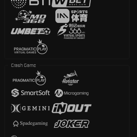
Crash Game