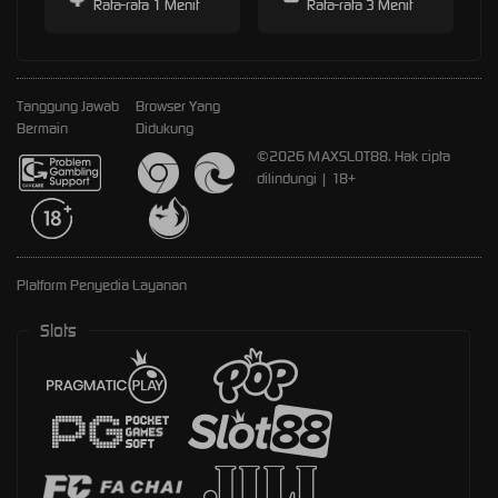
Rata-rata 1 Menit
Rata-rata 3 Menit
Tanggung Jawab
Browser Yang
Bermain
Didukung
©2026 MAXSLOT88. Hak cipta
dilindungi | 18+
Platform Penyedia Layanan
Slots