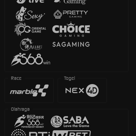
Race
Togel
Olahraga