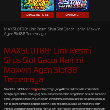
MONKEY KING FISHING
STAR HUNTER
MAXSLOT88: Link Resmi Situs Slot Gacor Hari Ini Maxwin
Agen Slot88 Terpercaya
MAXSLOT88: Link Resmi
Situs Slot Gacor Hari Ini
Maxwin Agen Slot88
Terpercaya
Maxslot88 adalah situs
slot gacor
terpercaya yang dikenal baik memiliki reputasi baik
sebagai agen slot88 resmi yang selalu dapat memberikan pengalaman bermain slot online
gacor yang aman dan menguntungkan lewat daftar pilihan link toto slot jackpot terpercaya
hari ini paling gampang menang maxwin. Hadir sejak tahun 2019, kini Maxslot88 telah
memiliki jutaan pemain aktif setiap harinya dan telah terbukti berhasil mendominasi industri