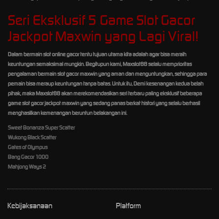
Seri Eksklusif 5 Game Slot Gacor
Jackpot Maxwin yang Lagi Viral!
Dalam bermain slot online gacor tentu tujuan utama kita adalah agar bisa meraih
keuntungan semaksimal mungkin. Begitupun kami, Maxslot88 selalu memprioritas
pengalaman bermain slot gacor maxwin yang aman dan menguntungkan, sehingga para
pemain bisa meraup keuntungan tanpa batas. Untuk itu, Demi kesenangan kedua belah
pihak, maka Maxslot88 akan merekomendasikan seri terbaru paling eksklusif beberapa
game slot gacor jackpot maxwin yang sedang panas berkat histori yang selalu berhasil
menghasilkan kemenangan beruntun belakangan ini.
Sweet Bonanza Super Scatter
Wukong Black Scatter
Gates of Olympus
Bang Gacor 1000
Mahjong Ways 2
Kebijaksanaan
Platform