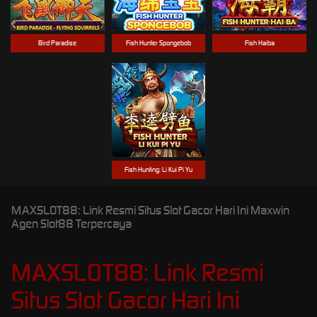
Bird Paradise
Fish Hunter Spongebob
Fish Haiba
Fish Hunting: Li Kui Pi Yu
MAXSLOT88: Link Resmi Situs Slot Gacor Hari Ini Maxwin
Agen Slot88 Terpercaya
MAXSLOT88: Link Resmi
Situs Slot Gacor Hari Ini