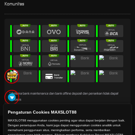
Komunitas
* Selama bank maintenance dan bank offline deposit dan penarikan tidak dapat
diproses
Pengaturan Cookies MAXSLOT88
MAXSLOT88 menggunakan cookies penting agar situs dapat berjalan dengan baik.
Dengan persetujuan Anda, kami juga dapat menggunakan cookies analitik untuk
©2026 MAXSLOT88 menawarkan berbagai macam provider pilihan terbaik dan didukung
memahami penggunaan situs, meningkatkan performa, serta memberikan
oleh Layanan Pelanggan profesional 24/7 yang siap melayani Anda.
pengalaman yang lebih nyaman. Silakan membaca
Kebijakan Privasi MAXSLOT88