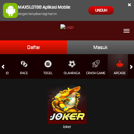
×
MAXSLOT88 Aplikasi Mobile
UNDUH
Jangan tampilkan lagi hari ini
Daftar
Masuk
CASINO
RACE
TOGEL
OLAHRAGA
CRASH GAME
ARCADE
Joker