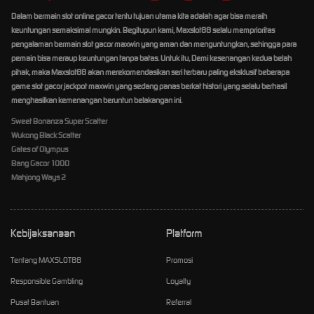
Dalam bermain slot online gacor tentu tujuan utama kita adalah agar bisa meraih
keuntungan semaksimal mungkin. Begitupun kami, Maxslot88 selalu memprioritas
pengalaman bermain slot gacor maxwin yang aman dan menguntungkan, sehingga para
pemain bisa meraup keuntungan tanpa batas. Untuk itu, Demi kesenangan kedua belah
pihak, maka Maxslot88 akan merekomendasikan seri terbaru paling eksklusif beberapa
game slot gacor jackpot maxwin yang sedang panas berkat histori yang selalu berhasil
menghasilkan kemenangan beruntun belakangan ini.
Sweet Bonanza Super Scatter
Wukong Black Scatter
Gates of Olympus
Bang Gacor 1000
Mahjong Ways 2
Kebijaksanaan
Platform
Tentang MAXSLOT88
Promosi
Responsible Gambling
Loyalty
Pusat Bantuan
Referral