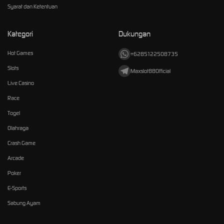
Syarat dan Ketentuan
Kategori
Dukungan
Hot Games
+6285122508735
Slots
Maxslot88Official
Live Casino
Race
Togel
Olahraga
Crash Game
Arcade
Poker
E-Sports
Sabung Ayam