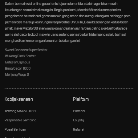
Dalam bermain slot online gacor tentu tujuan utama kita adalah agar bisa meraih
keuntungan semaksimal mungkin. Begitupun kami, Maxslot88 selalu memprioritas
pengalaman bermain slot gacor maxwin yang aman dan menguntungkan, sehingga para
pemain bisa meraup keuntungan tanpa batas. Untuk itu, Demi kesenangan kedua belah
pihak, maka Maxslot88 akan merekomendasikan seri terbaru paling eksklusif beberapa
game slot gacor jackpot maxwin yang sedang panas berkat histori yang selalu berhasil
menghasilkan kemenangan beruntun belakangan ini.
Sweet Bonanza Super Scatter
Wukong Black Scatter
Gates of Olympus
Bang Gacor 1000
Mahjong Ways 2
Kebijaksanaan
Platform
Tentang MAXSLOT88
Promosi
Responsible Gambling
Loyalty
Pusat Bantuan
Referral