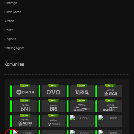
Olahraga
Crash Game
Arcade
Poker
E-Sports
Sabung Ayam
Komunitas