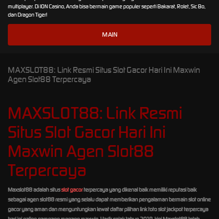
multiplayer. Di ION Casino, Anda bisa bermain game populer seperti Bakarat, Rolet, Sic Bo,
dan Dragon Tiger!
MAIN
MAXSLOT88: Link Resmi Situs Slot Gacor Hari Ini Maxwin
Agen Slot88 Terpercaya
MAXSLOT88: Link Resmi
Situs Slot Gacor Hari Ini
Maxwin Agen Slot88
Terpercaya
Maxslot88 adalah situs
slot gacor
terpercaya yang dikenal baik memiliki reputasi baik
sebagai agen slot88 resmi yang selalu dapat memberikan pengalaman bermain slot online
gacor yang aman dan menguntungkan lewat daftar pilihan link toto slot jackpot terpercaya