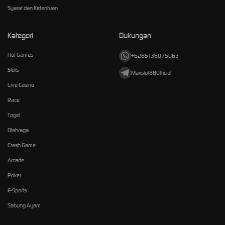
Syarat dan Ketentuan
Kategori
Dukungan
Hot Games
+6285136075063
Slots
Maxslot88Official
Live Casino
Race
Togel
Olahraga
Crash Game
Arcade
Poker
E-Sports
Sabung Ayam