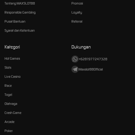
Tentang MAXSLOT88
Promosi
Responsible Gambling
Loyalty
Pusat Bantuan
Referral
Syarat dan Ketentuan
Kategori
Dukungan
Hot Games
+6281977247328
Slots
Maxslot88Official
Live Casino
Race
Togel
Olahraga
Crash Game
Arcade
Poker