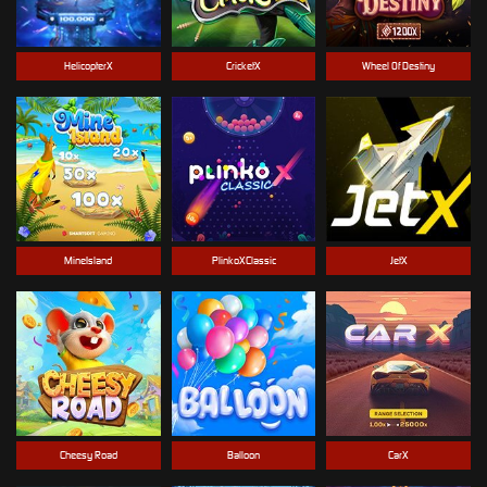
HelicopterX
CricketX
Wheel Of Destiny
MineIsland
PlinkoXClassic
JetX
Cheesy Road
Balloon
CarX