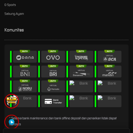
E-Sports
Sabung Ayam
Komunitas
* Selama bank maintenance dan bank offline deposit dan penarikan tidak dapat
diproses