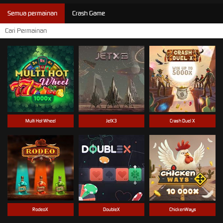
Semua permainan
Crash Game
Multi Hot Wheel
JetX3
Crash Duel X
RodeoX
DoubleX
ChickenWays