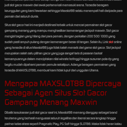
judi slot gacor maxwin dari awal pertama kali memasuki arena. Tersedia beragam
keunggulan yang kami tawarkan sehingga Maxslot88 selalu menempati hati daripada para
pemain dari seluruh dunia.
Situs slot gacor hari ini menjadi destinasi terbaik untuk mencari permainan slot gacor
gampang menang yang mampu menghasilkan kemenangan jackpot maxwin. Slot gacor
mengisi bagian yang hilang dari para pemain, dengan perkalian 200 500 1000 yang
sudah pasti ampuh pulang dengan kemenangan besar di tangan. Selain itu, Link
slot
online
yang tersedia di situs Maxslot88 juga tidak kalah menarik dari game slot gacor. Slot jackpot
merupakan salah satu pilihan gacor yang juga sangat laris di pasaran berkat
kemampuannya dalam menciptakan nilai winrate tertinggi hingga susunan pola rtp yang
begitu mudah dipahami pemain pemula sekalipun. Adanya beragam permainan yang
tersedia di MAXSLOT88, membuat kami tidak luput dari unggulan Utama.
Mengapa MAXSLOT88 Dipercaya
Sebagai Agen Situs Slot Gacor
Gampang Menang Maxwin
Dibalik kesuksesan judi slot gacor saat ini, Maxslot88 memang dianggap sebagai brand
terutama yang berhasil menguasai seluruh legalitas dan lisensi secara lengkap hingga
partner kelas atass seperti Pragmatic Play, PG Soft hingga SLOT88. Maka tidak heran kalau