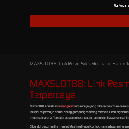
Jika Anda t
MAXSLOT88: Link Resmi Situs Slot Gacor Hari In
MAXSLOT88: Link Resmi 
Terpercaya
Maxslot88 adalah situs
slot gacor
terpercaya yang dikenal baik memiliki re
jackpot terpercaya hari ini paling gampang menang maxwin. Hadir sejak tahun
memasuki arena. Tersedia beragam keunggulan yang kami tawarkan sehingg
Situs slot gacor hari ini menjadi destinasi terbaik untuk mencari perma