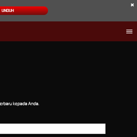
×
UNDUH
terbaru kepada Anda.