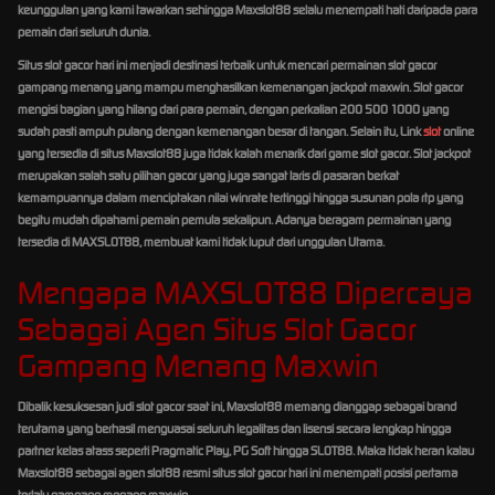
keunggulan yang kami tawarkan sehingga Maxslot88 selalu menempati hati daripada para
pemain dari seluruh dunia.
Situs slot gacor hari ini menjadi destinasi terbaik untuk mencari permainan slot gacor
gampang menang yang mampu menghasilkan kemenangan jackpot maxwin. Slot gacor
mengisi bagian yang hilang dari para pemain, dengan perkalian 200 500 1000 yang
sudah pasti ampuh pulang dengan kemenangan besar di tangan. Selain itu, Link
slot
online
yang tersedia di situs Maxslot88 juga tidak kalah menarik dari game slot gacor. Slot jackpot
merupakan salah satu pilihan gacor yang juga sangat laris di pasaran berkat
kemampuannya dalam menciptakan nilai winrate tertinggi hingga susunan pola rtp yang
begitu mudah dipahami pemain pemula sekalipun. Adanya beragam permainan yang
tersedia di MAXSLOT88, membuat kami tidak luput dari unggulan Utama.
Mengapa MAXSLOT88 Dipercaya
Sebagai Agen Situs Slot Gacor
Gampang Menang Maxwin
Dibalik kesuksesan judi slot gacor saat ini, Maxslot88 memang dianggap sebagai brand
terutama yang berhasil menguasai seluruh legalitas dan lisensi secara lengkap hingga
partner kelas atass seperti Pragmatic Play, PG Soft hingga SLOT88. Maka tidak heran kalau
Maxslot88 sebagai agen slot88 resmi situs slot gacor hari ini menempati posisi pertama