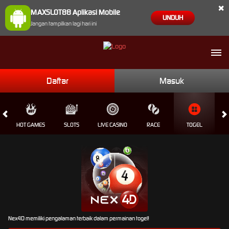
×
MAXSLOT88 Aplikasi Mobile
UNDUH
Jangan tampilkan lagi hari ini
Daftar
Masuk
HOT GAMES
SLOTS
LIVE CASINO
RACE
TOGEL
OL
Nex4D memiliki pengalaman terbaik dalam permainan togel!