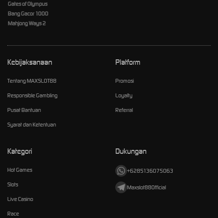
Gates of Olympus
Bang Gacor 1000
Mahjong Ways 2
Kebijaksanaan
Platform
Tentang MAXSLOT88
Promosi
Responsible Gambling
Loyalty
Pusat Bantuan
Referral
Syarat dan Ketentuan
Kategori
Dukungan
Hot Games
+6285136075063
Slots
Maxslot88Official
Live Casino
Race