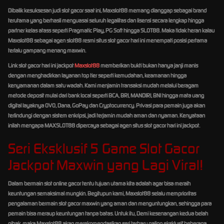
Dibalik kesuksesan judi slot gacor saat ini, Maxslot88 memang dianggap sebagai brand
terutama yang berhasil menguasai seluruh legalitas dan lisensi secara lengkap hingga
partner kelas atass seperti Pragmatic Play, PG Soft hingga SLOT88. Maka tidak heran kalau
Maxslot88 sebagai agen slot88 resmi situs slot gacor hari ini menempati posisi pertama
terlalu gampang menang maxwin.
Link slot gacor hari ini jackpot
Maxslot88
memberikan bukti bukan hanya janji manis
dengan menghadirkan layanan top tier seperti kemudahan, keamanan hingga
kenyamanan dalam satu wadah. Kami menjamin transaksi mudah melalui beragam
metode deposit mulai dari bank local seperti BCA, BRI, MANDIRI, BNI hingga mata uang
digital layaknya OVO, Dana, GoPay dan Cryptocurrency. Privasi para pemain juga akan
terlindungi dengan sistem enkripsi, jadi terjamin mudah aman dan nyaman. Kenyataan
inilah mengapa MAXSLOT88 dipercaya sebagai agen situs slot gacor hari ini jackpot.
Seri Eksklusif 5 Game Slot Gacor
Jackpot Maxwin yang Lagi Viral!
Dalam bermain slot online gacor tentu tujuan utama kita adalah agar bisa meraih
keuntungan semaksimal mungkin. Begitupun kami, Maxslot88 selalu memprioritas
pengalaman bermain slot gacor maxwin yang aman dan menguntungkan, sehingga para
pemain bisa meraup keuntungan tanpa batas. Untuk itu, Demi kesenangan kedua belah
pihak, maka Maxslot88 akan merekomendasikan seri terbaru paling eksklusif beberapa