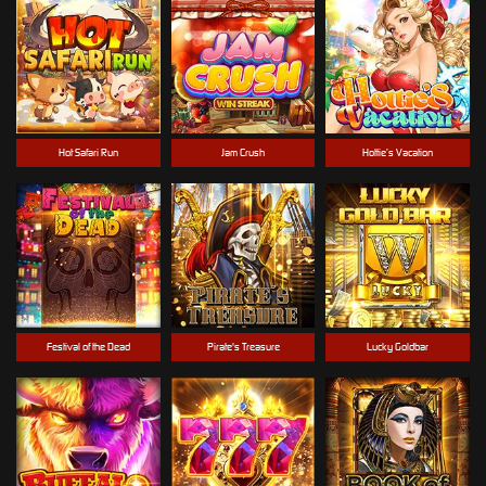
Hot Safari Run
Jam Crush
Hottie’s Vacation
Festival of the Dead
Pirate's Treasure
Lucky Goldbar