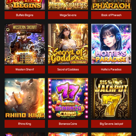
Buffalo Begins
Mega Sevens
Book of Pharaoh
Western Sherrif
Secret of Goddess
Hottie’s Paradise
Rhino King
Bonanza Coins
Big Sevens Jackpot