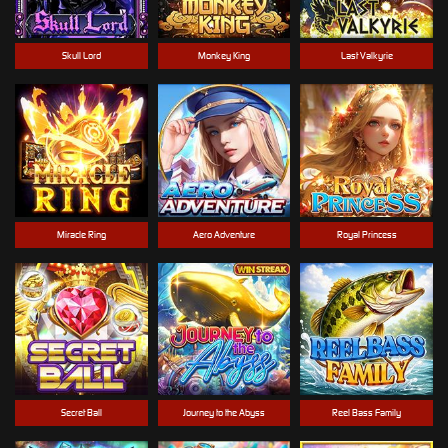
Skull Lord
Monkey King
Last Valkyrie
Miracle Ring
Aero Adventure
Royal Princess
Secret Ball
Journey to the Abyss
Reel Bass Family