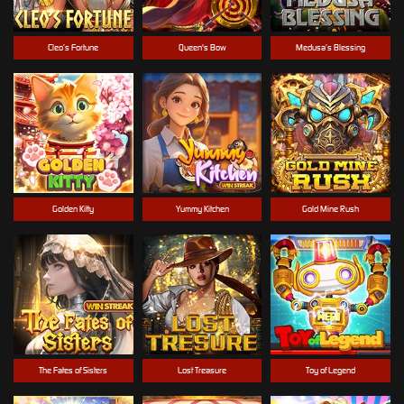
Cleo’s Fortune
Queen's Bow
Medusa’s Blessing
Golden Kitty
Yummy Kitchen
Gold Mine Rush
The Fates of Sisters
Lost Treasure
Toy of Legend