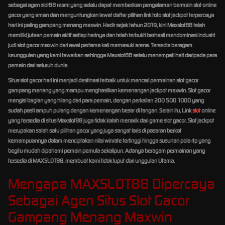
sebagai agen slot88 resmi yang selalu dapat memberikan pengalaman bermain slot online
gacor yang aman dan menguntungkan lewat daftar pilihan link toto slot jackpot terpercaya
hari ini paling gampang menang maxwin. Hadir sejak tahun 2019, kini Maxslot88 telah
memiliki jutaan pemain aktif setiap harinya dan telah terbukti berhasil mendominasi industri
judi slot gacor maxwin dari awal pertama kali memasuki arena. Tersedia beragam
keunggulan yang kami tawarkan sehingga Maxslot88 selalu menempati hati daripada para
pemain dari seluruh dunia.
Situs slot gacor hari ini menjadi destinasi terbaik untuk mencari permainan slot gacor
gampang menang yang mampu menghasilkan kemenangan jackpot maxwin. Slot gacor
mengisi bagian yang hilang dari para pemain, dengan perkalian 200 500 1000 yang
sudah pasti ampuh pulang dengan kemenangan besar di tangan. Selain itu, Link
slot
online
yang tersedia di situs Maxslot88 juga tidak kalah menarik dari game slot gacor. Slot jackpot
merupakan salah satu pilihan gacor yang juga sangat laris di pasaran berkat
kemampuannya dalam menciptakan nilai winrate tertinggi hingga susunan pola rtp yang
begitu mudah dipahami pemain pemula sekalipun. Adanya beragam permainan yang
tersedia di MAXSLOT88, membuat kami tidak luput dari unggulan Utama.
Mengapa MAXSLOT88 Dipercaya
Sebagai Agen Situs Slot Gacor
Gampang Menang Maxwin