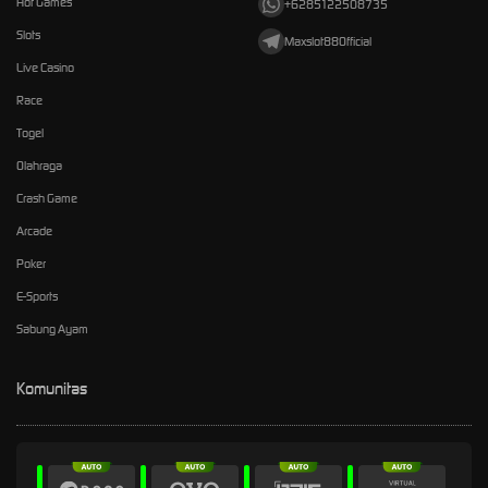
Hot Games
+6285122508735
Slots
Maxslot88Official
Live Casino
Race
Togel
Olahraga
Crash Game
Arcade
Poker
E-Sports
Sabung Ayam
Komunitas