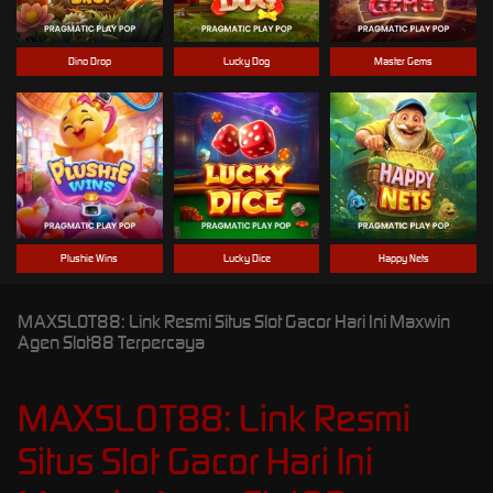
Dino Drop
Lucky Dog
Master Gems
Plushie Wins
Lucky Dice
Happy Nets
MAXSLOT88: Link Resmi Situs Slot Gacor Hari Ini Maxwin
Agen Slot88 Terpercaya
MAXSLOT88: Link Resmi
Situs Slot Gacor Hari Ini