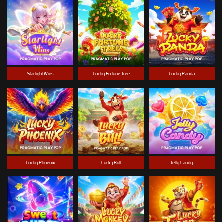
Starlight Wins
Lucky Fortune Tree
Lucky Panda
Lucky Phoenix
Lucky Bull
Jelly Candy