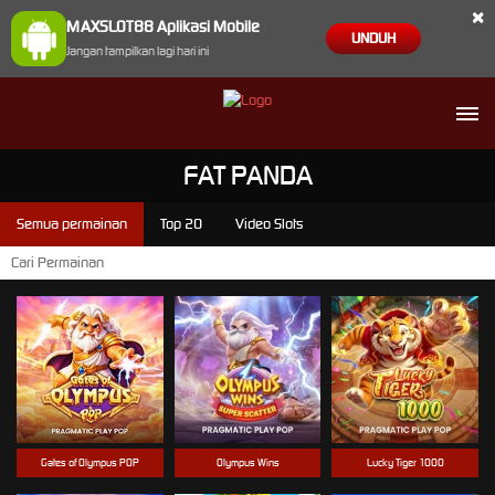
×
MAXSLOT88 Aplikasi Mobile
UNDUH
Jangan tampilkan lagi hari ini
FAT PANDA
Semua permainan
Top 20
Video Slots
Gates of Olympus POP
Olympus Wins
Lucky Tiger 1000