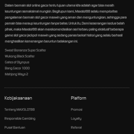
Dalam bermain slot online gacor tentu tujuan utama kita adalah agar bisa meraih
keuntungan semaksimal mungkin. Begitupun kami, Maxslot88 selalu memprioritas
pengalaman bermain slot gacor maxwin yang aman dan menguntungkan, sehingga para
pemain bisa meraup keuntungan tanpa batas. Untuk itu, Demi kesenangan kedua belah
pihak, maka Maxslot88 akan merekomendasikan seri terbaru paling eksklusif beberapa
game slot gacor jackpot maxwin yang sedang panas berkat histori yang selalu berhasil
menghasilkan kemenangan beruntun belakangan ini.
Sweet Bonanza Super Scatter
Wukong Black Scatter
Gates of Olympus
Bang Gacor 1000
Mahjong Ways 2
Kebijaksanaan
Platform
Tentang MAXSLOT88
Promosi
Responsible Gambling
Loyalty
Pusat Bantuan
Referral