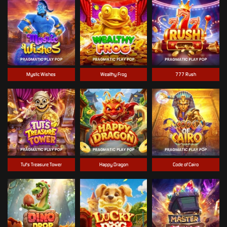
Mystic Wishes
Wealthy Frog
777 Rush
Tut's Treasure Tower
Happy Dragon
Code of Cairo