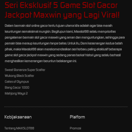
Seri Eksklusif 5 Game Slot Gacor
Jackpot Maxwin yang Lagi Viral!
Dalam bermain slot online gacor tentu tujuan utama kita adalah agar bisa meraih
keuntungan semaksimal mungkin. Begitupun kami, Maxslot88 selalu memprioritas
pengalaman bermain slot gacor maxwin yang aman dan menguntungkan, sehingga para
pemain bisa meraup keuntungan tanpa batas. Untuk itu, Demi kesenangan kedua belah
pihak, maka Maxslot88 akan merekomendasikan seri terbaru paling eksklusif beberapa
game slot gacor jackpot maxwin yang sedang panas berkat histori yang selalu berhasil
menghasilkan kemenangan beruntun belakangan ini.
Sweet Bonanza Super Scatter
Wukong Black Scatter
Gates of Olympus
Bang Gacor 1000
Mahjong Ways 2
Kebijaksanaan
Platform
Tentang MAXSLOT88
Promosi