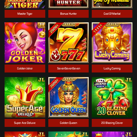
Master Tiger
Bonus Hunter
God Of Martial
Golden Joker
SevenSevenSeven
Lucky Coming
Super Ace Deluxe
Golden Queen
20 Blazing Clover