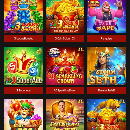
3 Lucky Baozhu
3 Coin Golden OX
Party Ape
3 Super Ace
40 Sparkling Crown
Storm of Seth 2