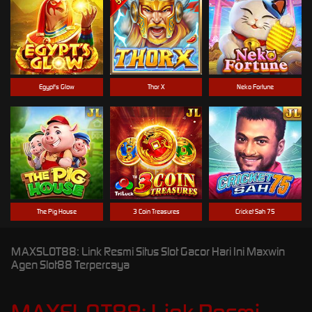
Egypt's Glow
Thor X
Neko Fortune
The Pig House
3 Coin Treasures
Cricket Sah 75
MAXSLOT88: Link Resmi Situs Slot Gacor Hari Ini Maxwin
Agen Slot88 Terpercaya