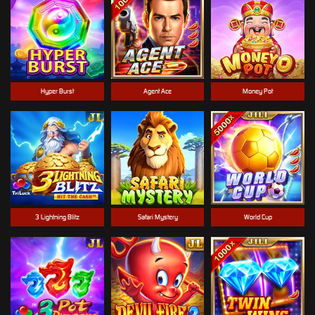
Hyper Burst
Agent Ace
Money Pot
3 Lightning Blitz
Safari Mystery
World Cup