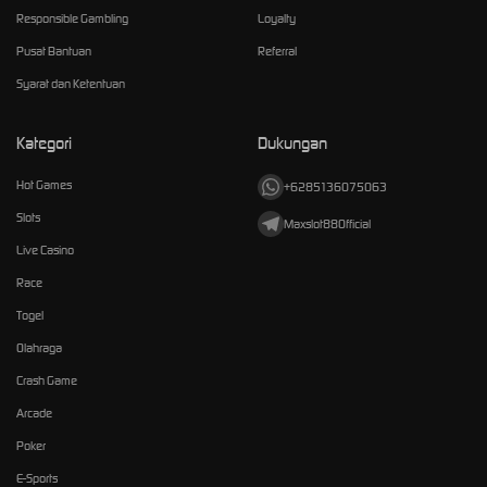
Responsible Gambling
Loyalty
Pusat Bantuan
Referral
Syarat dan Ketentuan
Kategori
Dukungan
Hot Games
+6285136075063
Slots
Maxslot88Official
Live Casino
Race
Togel
Olahraga
Crash Game
Arcade
Poker
E-Sports