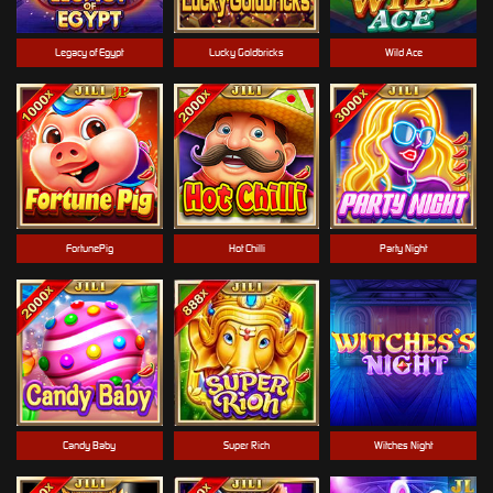
Legacy of Egypt
Lucky Goldbricks
Wild Ace
FortunePig
Hot Chilli
Party Night
Candy Baby
Super Rich
Witches Night