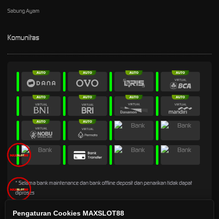
Sabung Ayam
Komunitas
* Selama bank maintenance dan bank offline deposit dan penarikan tidak dapat
diproses
Pengaturan Cookies MAXSLOT88