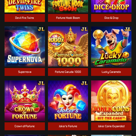
Devil Fire Twins
Fortune Hook Boom
Dice & Drop
Supernova
Fortune Garuda 1000
Lucky Caramelo
Crown of Fortune
Joker's Fortune
Joker Coins Expanded