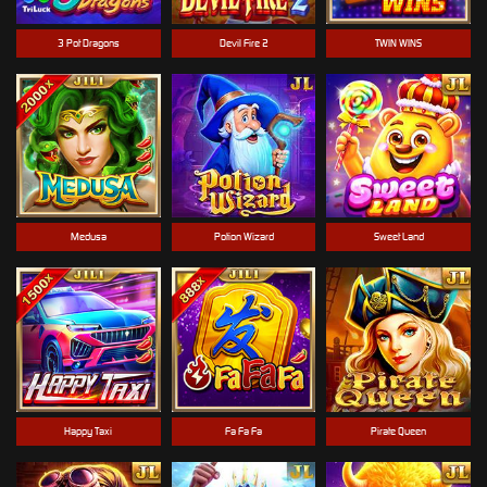
3 Pot Dragons
Devil Fire 2
TWIN WINS
Medusa
Potion Wizard
Sweet Land
Happy Taxi
Fa Fa Fa
Pirate Queen