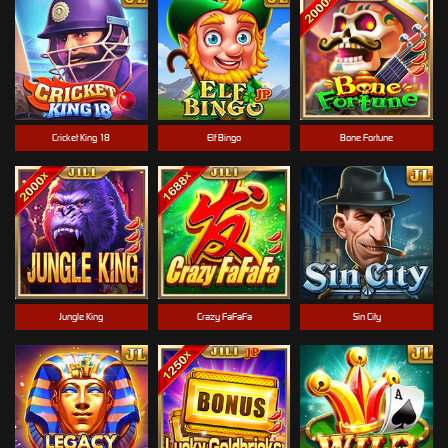
Cricket King 18
Elf Bingo
Bone Fortune
Jungle King
Crazy FaFaFa
Sin City