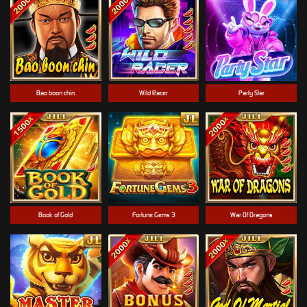
Bao boon chin
Wild Racer
Party Star
Book of Gold
Fortune Gems 3
War Of Dragons