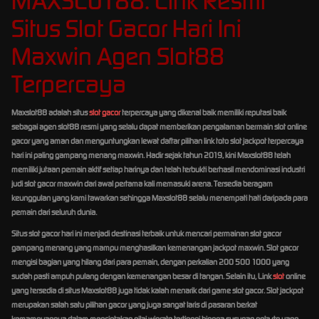
MAXSLOT88: Link Resmi
Situs Slot Gacor Hari Ini
Maxwin Agen Slot88
Terpercaya
Maxslot88 adalah situs
slot gacor
terpercaya yang dikenal baik memiliki reputasi baik
sebagai agen slot88 resmi yang selalu dapat memberikan pengalaman bermain slot online
gacor yang aman dan menguntungkan lewat daftar pilihan link toto slot jackpot terpercaya
hari ini paling gampang menang maxwin. Hadir sejak tahun 2019, kini Maxslot88 telah
memiliki jutaan pemain aktif setiap harinya dan telah terbukti berhasil mendominasi industri
judi slot gacor maxwin dari awal pertama kali memasuki arena. Tersedia beragam
keunggulan yang kami tawarkan sehingga Maxslot88 selalu menempati hati daripada para
pemain dari seluruh dunia.
Situs slot gacor hari ini menjadi destinasi terbaik untuk mencari permainan slot gacor
gampang menang yang mampu menghasilkan kemenangan jackpot maxwin. Slot gacor
mengisi bagian yang hilang dari para pemain, dengan perkalian 200 500 1000 yang
sudah pasti ampuh pulang dengan kemenangan besar di tangan. Selain itu, Link
slot
online
yang tersedia di situs Maxslot88 juga tidak kalah menarik dari game slot gacor. Slot jackpot
merupakan salah satu pilihan gacor yang juga sangat laris di pasaran berkat
kemampuannya dalam menciptakan nilai winrate tertinggi hingga susunan pola rtp yang