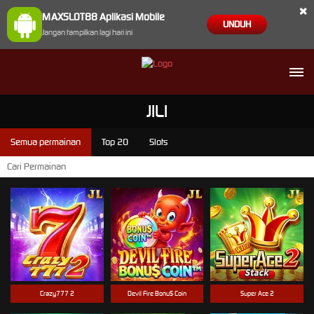
×
MAXSLOT88 Aplikasi Mobile
UNDUH
Jangan tampilkan lagi hari ini
JILI
Semua permainan
Top 20
Slots
Crazy777 2
Devil Fire Bonu$ Coin
Super Ace 2