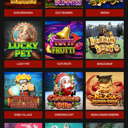
SUSHI BONANZA
EGGY BUNNIES
EMONJI
LUCKY PET
TUTTI FRUTTI
BONUS BEAR
SHIBA VILLAGE
CHRISTMAS GIFT
NEZHA DEMON REBORN