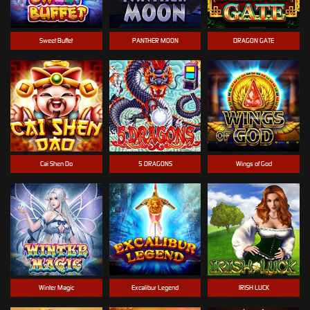
Sweet Buffet
PANTHER MOON
DRAGON GATE
Cai Shen Do
5 DRAGONS
Wings of God
Winter Magic
Excalibur Legend
IRISH LUCK