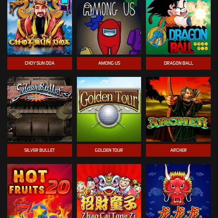
CHOY SUN DOA
AMONG US
DRAGON BALL
SILVER BULLET
GOLDEN TOUR
ARCHER