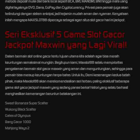
metode deposit mulai dari bank local seperti BCA, BRI, MANDIRI, BNI hingga mata uang
digital layaknya OVO, Dana, GoPay dan Cryptocurrency. Privasi para pemain juga akan
terlindungi dengan sistem enkripsi, jadi terjamin mudah aman dan nyaman. Kenyataan
inilah mengapa MAXSLOT88 dipercaya sebagai agen situs slot gacor hari ini jackpot.
Seri Eksklusif 5 Game Slot Gacor
Jackpot Maxwin yang Lagi Viral!
Dalam bermain slot online gacor tentu tujuan utama kita adalah agar bisa meraih
keuntungan semaksimal mungkin. Begitupun kami, Maxslot88 selalu memprioritas
pengalaman bermain slot gacor maxwin yang aman dan menguntungkan, sehingga para
pemain bisa meraup keuntungan tanpa batas. Untuk itu, Demi kesenangan kedua belah
pihak, maka Maxslot88 akan merekomendasikan seri terbaru paling eksklusif beberapa
game slot gacor jackpot maxwin yang sedang panas berkat histori yang selalu berhasil
menghasilkan kemenangan beruntun belakangan ini.
Sweet Bonanza Super Scatter
Wukong Black Scatter
Gates of Olympus
Bang Gacor 1000
Mahjong Ways 2