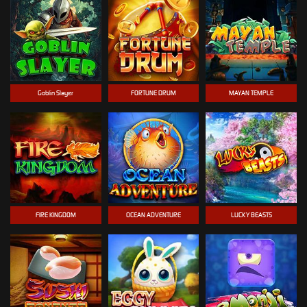
Goblin Slayer
FORTUNE DRUM
MAYAN TEMPLE
FIRE KINGDOM
OCEAN ADVENTURE
LUCKY BEASTS