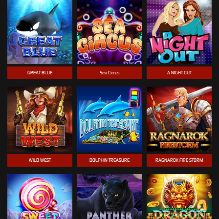
GREAT BLUE
Sea Circus
A NIGHT OUT
WILD WEST
DOLPHIN TREASURE
RAGNAROK FIRE STORM