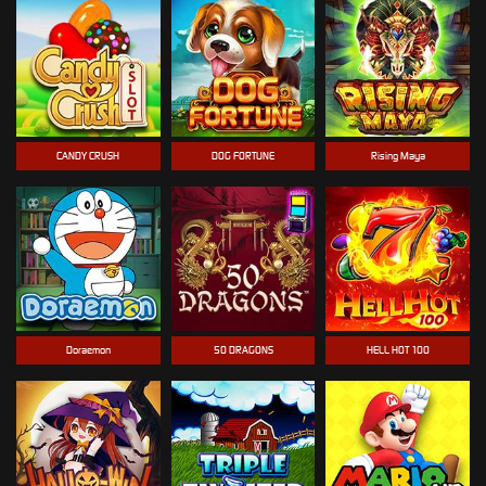
CANDY CRUSH
DOG FORTUNE
Rising Maya
Doraemon
50 DRAGONS
HELL HOT 100