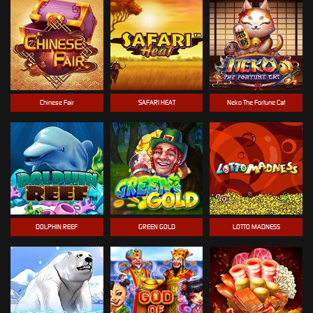
Chinese Fair
SAFARI HEAT
Neko The Fortune Cat
DOLPHIN REEF
GREEN GOLD
LOTTO MADNESS