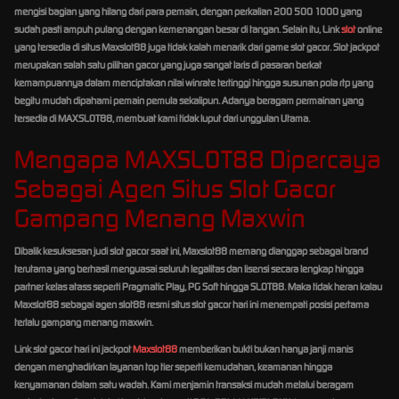
mengisi bagian yang hilang dari para pemain, dengan perkalian 200 500 1000 yang
sudah pasti ampuh pulang dengan kemenangan besar di tangan. Selain itu, Link
slot
online
yang tersedia di situs Maxslot88 juga tidak kalah menarik dari game slot gacor. Slot jackpot
merupakan salah satu pilihan gacor yang juga sangat laris di pasaran berkat
kemampuannya dalam menciptakan nilai winrate tertinggi hingga susunan pola rtp yang
begitu mudah dipahami pemain pemula sekalipun. Adanya beragam permainan yang
tersedia di MAXSLOT88, membuat kami tidak luput dari unggulan Utama.
Mengapa MAXSLOT88 Dipercaya
Sebagai Agen Situs Slot Gacor
Gampang Menang Maxwin
Dibalik kesuksesan judi slot gacor saat ini, Maxslot88 memang dianggap sebagai brand
terutama yang berhasil menguasai seluruh legalitas dan lisensi secara lengkap hingga
partner kelas atass seperti Pragmatic Play, PG Soft hingga SLOT88. Maka tidak heran kalau
Maxslot88 sebagai agen slot88 resmi situs slot gacor hari ini menempati posisi pertama
terlalu gampang menang maxwin.
Link slot gacor hari ini jackpot
Maxslot88
memberikan bukti bukan hanya janji manis
dengan menghadirkan layanan top tier seperti kemudahan, keamanan hingga
kenyamanan dalam satu wadah. Kami menjamin transaksi mudah melalui beragam