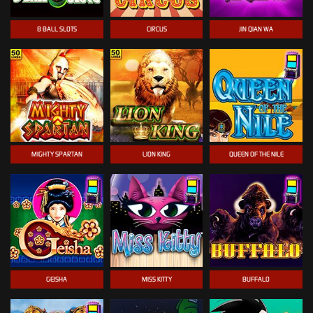
8 BALL SLOTS
CIRCUS
JIN QIAN WA
MIGHTY SPARTAN
LION KING
QUEEN OF THE NILE
GEISHA
MISS KITTY
BUFFALO