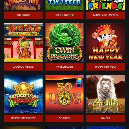
HALLOWIN
TRIPLE TWISTER
MARIO AND FRIENDS
ZHAO CAI JIN BAO
TWIN DRAGON
HAPPY NEW YEAR
WORLD CUP FRENZY
50 LIONS
BAI SHI