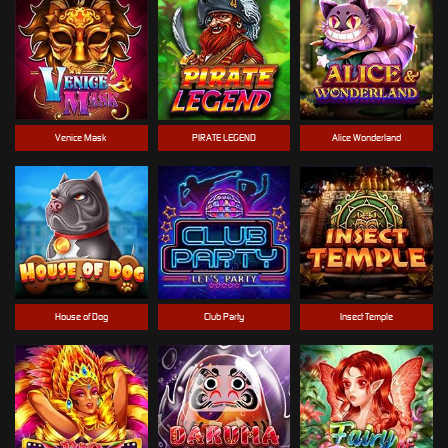
Venice Mask
PIRATE LEGEND
Alice Wonderland
House of Dog
Club Party
Insect Temple