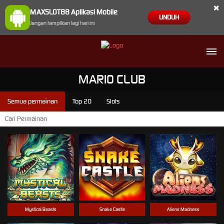
×
MAXSLOT88 Aplikasi Mobile
UNDUH
Jangan tampilkan lagi hari ini
MARIO CLUB
Semua permainan
Top 20
Slots
Mystical Beasts
Snake Castle
Aliens Madness