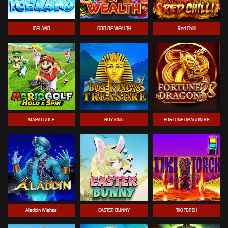
ICELAND
GOD OF WEALTH
Red Chilli
MARIO GOLF
BOY KING
FORTUNE DRAGON 88
Aladdin Wishes
EASTER BUNNY
TIKI TORCH