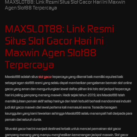
MAXSLOT88: Link Resmi Situs Slot Gacor Hari Ini Maxwin
Agen Slot88 Terpercaya
MAXSLOT88: Link Resmi
Situs Slot Gacor Hari Ini
Maxwin Agen Slot88
Terpercaya
Maxslot88 adalah situs
slot gacor
terpercaya yang dikenal baik memiliki reputasi baik
sebagai agen slot88 resmi yang selalu dapat memberikan pengalaman bermain slot online
gacor yang aman dan menguntungkan lewat daftar pilihan link toto slot jackpot terpercaya
hari ini paling gampang menang maxwin. Hadir sejak tahun 2019, kini Maxslot88 telah
memiliki jutaan pemain aktif setiap harinya dan telah terbukti berhasil mendominasi industri
judi slot gacor maxwin dari awal pertama kali memasuki arena. Tersedia beragam
keunggulan yang kami tawarkan sehingga Maxslot88 selalu menempati hati daripada para
pemain dari seluruh dunia.
Situs slot gacor hari ini menjadi destinasi terbaik untuk mencari permainan slot gacor
gampang menang yang mampu menghasilkan kemenangan jackpot maxwin. Slot gacor