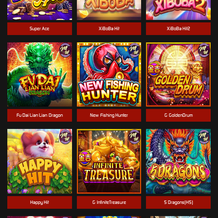
Super Ace
XiBoBa Hit
XiBoBa Hit2
Fu Dai Lian Lian-Dragon
New-Fishing Hunter
G-GoldenDrum
Happy Hit
G-InfiniteTreasure
5 Dragons(H5)