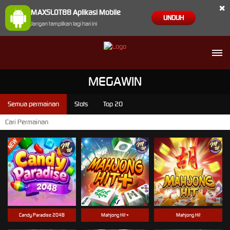
×
MAXSLOT88 Aplikasi Mobile
UNDUH
Jangan tampilkan lagi hari ini
MEGAWIN
Semua permainan
Slots
Top 20
Candy Paradise 2048
Mahjong Hit +
Mahjong Hit