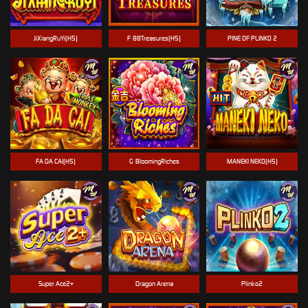
JiXiangRuYi(H5)
F-88Treasures(H5)
PINE OF PLINKO 2
FA DA CAI(H5)
G-BloomingRiches
MANEKI NEKO(H5)
Super Ace2+
Dragon Arena
Plinko2