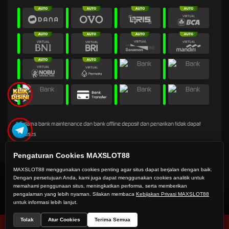
* Selama bank maintenance dan bank offline deposit dan penarikan tidak dapat
diproses
Pengaturan Cookies MAXSLOT88
MAXSLOT88 menggunakan cookies penting agar situs dapat berjalan dengan baik.
Dengan persetujuan Anda, kami juga dapat menggunakan cookies analitik untuk
©2026 MAXSLOT88 menawarkan berbagai macam provider pilihan terbaik dan didukung
memahami penggunaan situs, meningkatkan performa, serta memberikan
oleh Layanan Pelanggan profesional 24/7 yang siap melayani Anda.
pengalaman yang lebih nyaman. Silakan membaca
Kebijakan Privasi MAXSLOT88
untuk informasi lebih lanjut.
Tolak
Atur Cookies
Terima Semua