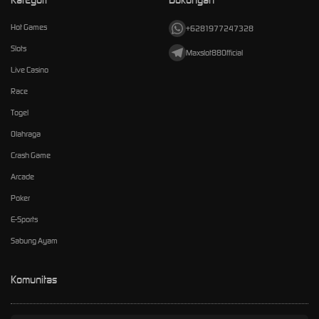
Hot Games
+6281977247328
Slots
Maxslot88Official
Live Casino
Race
Togel
Olahraga
Crash Game
Arcade
Poker
E-Sports
Sabung Ayam
Komunitas