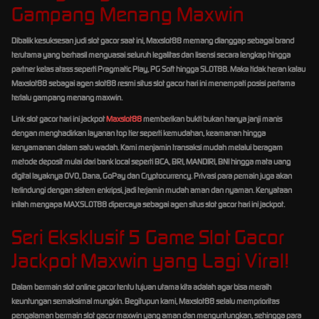
Gampang Menang Maxwin
Dibalik kesuksesan judi slot gacor saat ini, Maxslot88 memang dianggap sebagai brand
terutama yang berhasil menguasai seluruh legalitas dan lisensi secara lengkap hingga
partner kelas atass seperti Pragmatic Play, PG Soft hingga SLOT88. Maka tidak heran kalau
Maxslot88 sebagai agen slot88 resmi situs slot gacor hari ini menempati posisi pertama
terlalu gampang menang maxwin.
Link slot gacor hari ini jackpot
Maxslot88
memberikan bukti bukan hanya janji manis
dengan menghadirkan layanan top tier seperti kemudahan, keamanan hingga
kenyamanan dalam satu wadah. Kami menjamin transaksi mudah melalui beragam
metode deposit mulai dari bank local seperti BCA, BRI, MANDIRI, BNI hingga mata uang
digital layaknya OVO, Dana, GoPay dan Cryptocurrency. Privasi para pemain juga akan
terlindungi dengan sistem enkripsi, jadi terjamin mudah aman dan nyaman. Kenyataan
inilah mengapa MAXSLOT88 dipercaya sebagai agen situs slot gacor hari ini jackpot.
Seri Eksklusif 5 Game Slot Gacor
Jackpot Maxwin yang Lagi Viral!
Dalam bermain slot online gacor tentu tujuan utama kita adalah agar bisa meraih
keuntungan semaksimal mungkin. Begitupun kami, Maxslot88 selalu memprioritas
pengalaman bermain slot gacor maxwin yang aman dan menguntungkan, sehingga para