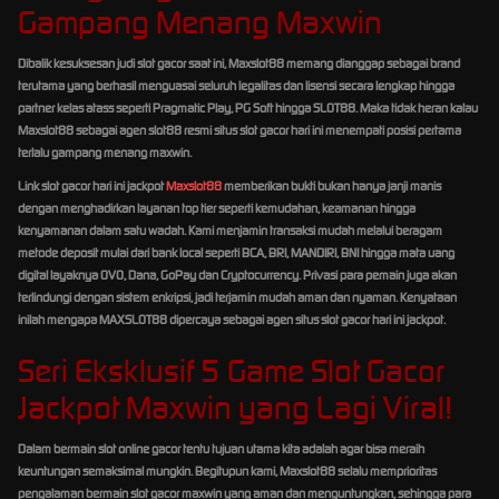
Gampang Menang Maxwin
Dibalik kesuksesan judi slot gacor saat ini, Maxslot88 memang dianggap sebagai brand
terutama yang berhasil menguasai seluruh legalitas dan lisensi secara lengkap hingga
partner kelas atass seperti Pragmatic Play, PG Soft hingga SLOT88. Maka tidak heran kalau
Maxslot88 sebagai agen slot88 resmi situs slot gacor hari ini menempati posisi pertama
terlalu gampang menang maxwin.
Link slot gacor hari ini jackpot
Maxslot88
memberikan bukti bukan hanya janji manis
dengan menghadirkan layanan top tier seperti kemudahan, keamanan hingga
kenyamanan dalam satu wadah. Kami menjamin transaksi mudah melalui beragam
metode deposit mulai dari bank local seperti BCA, BRI, MANDIRI, BNI hingga mata uang
digital layaknya OVO, Dana, GoPay dan Cryptocurrency. Privasi para pemain juga akan
terlindungi dengan sistem enkripsi, jadi terjamin mudah aman dan nyaman. Kenyataan
inilah mengapa MAXSLOT88 dipercaya sebagai agen situs slot gacor hari ini jackpot.
Seri Eksklusif 5 Game Slot Gacor
Jackpot Maxwin yang Lagi Viral!
Dalam bermain slot online gacor tentu tujuan utama kita adalah agar bisa meraih
keuntungan semaksimal mungkin. Begitupun kami, Maxslot88 selalu memprioritas
pengalaman bermain slot gacor maxwin yang aman dan menguntungkan, sehingga para