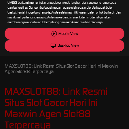
UMBET berkomitmen untuk menyediakan Anda taruhan olahraga yang terpercaya
dan berkualitas. Dengan berbagai macam acara olahraga, mulai dari sepak bola,
basket, tenis hingga bulu tangkis, Anda selalu memiliki kesempatan untuk bertaruh dan
menikmati pertandingan seru. Antarmuka yang menarik dan mudah digunakan
membuatnya mudah untuk bergabung dan menikmati taruhan olahraga.
Mobile View
Desktop View
MAXSLOT88: Link Resmi Situs Slot Gacor Hari Ini Maxwin
Agen Slot88 Terpercaya
MAXSLOT88: Link Resmi
Situs Slot Gacor Hari Ini
Maxwin Agen Slot88
Terpercaya