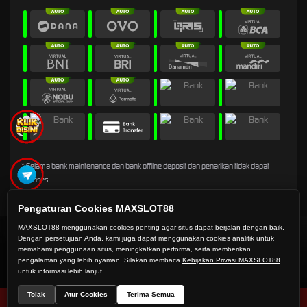
* Selama bank maintenance dan bank offline deposit dan penarikan tidak dapat
diproses
Pengaturan Cookies MAXSLOT88
MAXSLOT88 menggunakan cookies penting agar situs dapat berjalan dengan baik.
Dengan persetujuan Anda, kami juga dapat menggunakan cookies analitik untuk
©2026 MAXSLOT88 menawarkan berbagai macam provider pilihan terbaik dan didukung
memahami penggunaan situs, meningkatkan performa, serta memberikan
oleh Layanan Pelanggan profesional 24/7 yang siap melayani Anda.
pengalaman yang lebih nyaman. Silakan membaca
Kebijakan Privasi MAXSLOT88
untuk informasi lebih lanjut.
Tolak
Atur Cookies
Terima Semua