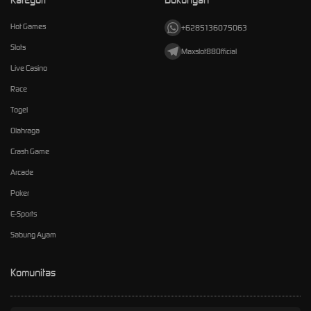
Hot Games
+6285136075063
Slots
Maxslot88Official
Live Casino
Race
Togel
Olahraga
Crash Game
Arcade
Poker
E-Sports
Sabung Ayam
Komunitas