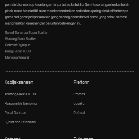
pemain bisa meraup keuntungan tanpa batas. Untuk itu, Demi kesenangan kedua belah
pihak, maka Maxslot88 akan merekomendasikan seri terbaru paling eksklusif beberapa
game slot gacor jackpot maxwin yang sedang panas berkat histori yang selalu berhasil
menghasilkan kemenangan beruntun belakangan ini.
Sweet Bonanza Super Scatter
Wukong Black Scatter
Gates of Olympus
Bang Gacor 1000
Mahjong Ways 2
Kebijaksanaan
Platform
Tentang MAXSLOT88
Promosi
Responsible Gambling
Loyalty
Pusat Bantuan
Referral
Syarat dan Ketentuan
Kategori
Dukungan