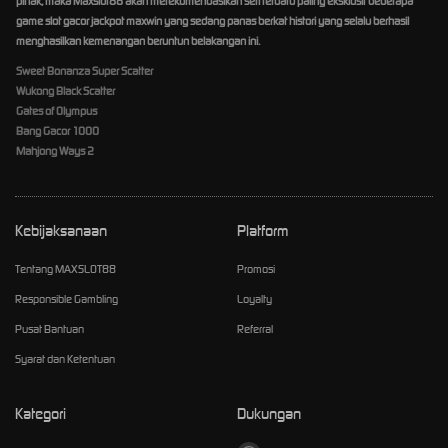
pihak, maka Maxslot88 akan merekomendasikan seri terbaru paling eksklusif beberapa
game slot gacor jackpot maxwin yang sedang panas berkat histori yang selalu berhasil
menghasilkan kemenangan beruntun belakangan ini.
Sweet Bonanza Super Scatter
Wukong Black Scatter
Gates of Olympus
Bang Gacor 1000
Mahjong Ways 2
Kebijaksanaan
Platform
Tentang MAXSLOT88
Promosi
Responsible Gambling
Loyalty
Pusat Bantuan
Referral
Syarat dan Ketentuan
Kategori
Dukungan