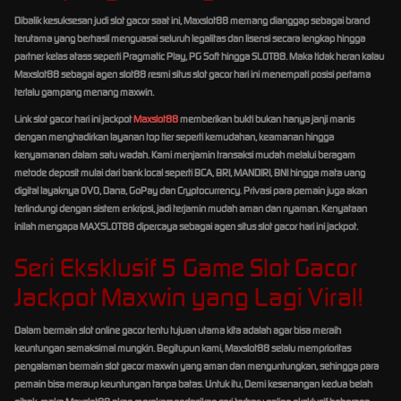
Dibalik kesuksesan judi slot gacor saat ini, Maxslot88 memang dianggap sebagai brand
terutama yang berhasil menguasai seluruh legalitas dan lisensi secara lengkap hingga
partner kelas atass seperti Pragmatic Play, PG Soft hingga SLOT88. Maka tidak heran kalau
Maxslot88 sebagai agen slot88 resmi situs slot gacor hari ini menempati posisi pertama
terlalu gampang menang maxwin.
Link slot gacor hari ini jackpot
Maxslot88
memberikan bukti bukan hanya janji manis
dengan menghadirkan layanan top tier seperti kemudahan, keamanan hingga
kenyamanan dalam satu wadah. Kami menjamin transaksi mudah melalui beragam
metode deposit mulai dari bank local seperti BCA, BRI, MANDIRI, BNI hingga mata uang
digital layaknya OVO, Dana, GoPay dan Cryptocurrency. Privasi para pemain juga akan
terlindungi dengan sistem enkripsi, jadi terjamin mudah aman dan nyaman. Kenyataan
inilah mengapa MAXSLOT88 dipercaya sebagai agen situs slot gacor hari ini jackpot.
Seri Eksklusif 5 Game Slot Gacor
Jackpot Maxwin yang Lagi Viral!
Dalam bermain slot online gacor tentu tujuan utama kita adalah agar bisa meraih
keuntungan semaksimal mungkin. Begitupun kami, Maxslot88 selalu memprioritas
pengalaman bermain slot gacor maxwin yang aman dan menguntungkan, sehingga para
pemain bisa meraup keuntungan tanpa batas. Untuk itu, Demi kesenangan kedua belah