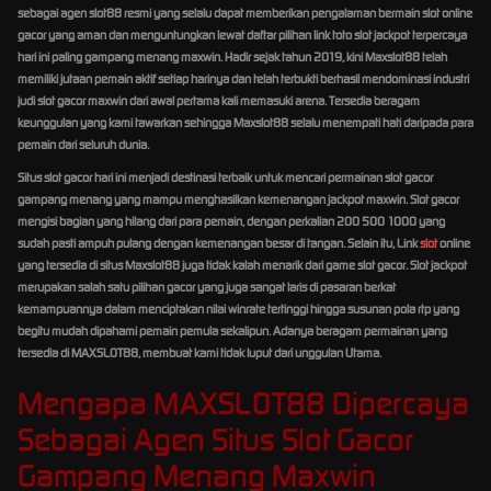
sebagai agen slot88 resmi yang selalu dapat memberikan pengalaman bermain slot online
gacor yang aman dan menguntungkan lewat daftar pilihan link toto slot jackpot terpercaya
hari ini paling gampang menang maxwin. Hadir sejak tahun 2019, kini Maxslot88 telah
memiliki jutaan pemain aktif setiap harinya dan telah terbukti berhasil mendominasi industri
judi slot gacor maxwin dari awal pertama kali memasuki arena. Tersedia beragam
keunggulan yang kami tawarkan sehingga Maxslot88 selalu menempati hati daripada para
pemain dari seluruh dunia.
Situs slot gacor hari ini menjadi destinasi terbaik untuk mencari permainan slot gacor
gampang menang yang mampu menghasilkan kemenangan jackpot maxwin. Slot gacor
mengisi bagian yang hilang dari para pemain, dengan perkalian 200 500 1000 yang
sudah pasti ampuh pulang dengan kemenangan besar di tangan. Selain itu, Link
slot
online
yang tersedia di situs Maxslot88 juga tidak kalah menarik dari game slot gacor. Slot jackpot
merupakan salah satu pilihan gacor yang juga sangat laris di pasaran berkat
kemampuannya dalam menciptakan nilai winrate tertinggi hingga susunan pola rtp yang
begitu mudah dipahami pemain pemula sekalipun. Adanya beragam permainan yang
tersedia di MAXSLOT88, membuat kami tidak luput dari unggulan Utama.
Mengapa MAXSLOT88 Dipercaya
Sebagai Agen Situs Slot Gacor
Gampang Menang Maxwin