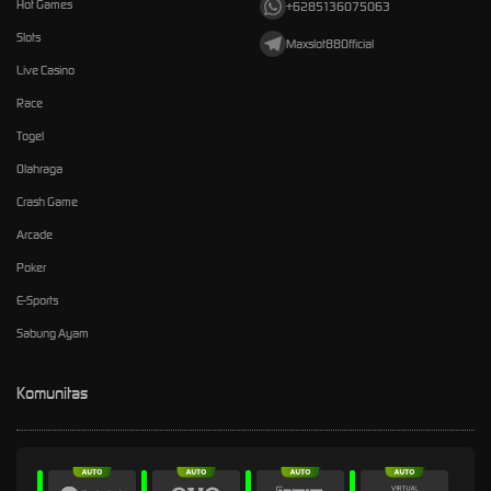
Hot Games
+6285136075063
Slots
Maxslot88Official
Live Casino
Race
Togel
Olahraga
Crash Game
Arcade
Poker
E-Sports
Sabung Ayam
Komunitas