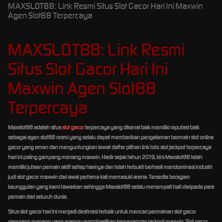
MAXSLOT88: Link Resmi Situs Slot Gacor Hari Ini Maxwin
Agen Slot88 Terpercaya
MAXSLOT88: Link Resmi
Situs Slot Gacor Hari Ini
Maxwin Agen Slot88
Terpercaya
Maxslot88 adalah situs
slot gacor
terpercaya yang dikenal baik memiliki reputasi baik
sebagai agen slot88 resmi yang selalu dapat memberikan pengalaman bermain slot online
gacor yang aman dan menguntungkan lewat daftar pilihan link toto slot jackpot terpercaya
hari ini paling gampang menang maxwin. Hadir sejak tahun 2019, kini Maxslot88 telah
memiliki jutaan pemain aktif setiap harinya dan telah terbukti berhasil mendominasi industri
judi slot gacor maxwin dari awal pertama kali memasuki arena. Tersedia beragam
keunggulan yang kami tawarkan sehingga Maxslot88 selalu menempati hati daripada para
pemain dari seluruh dunia.
Situs slot gacor hari ini menjadi destinasi terbaik untuk mencari permainan slot gacor
gampang menang yang mampu menghasilkan kemenangan jackpot maxwin. Slot gacor