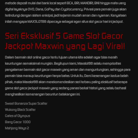
metode deposit mulai dari bank local seperti BCA, BRI, MANDIRI, BNI hingga mata uang
digital layaknya OVO, Dana, GoPay dan Cryptocurrency. Privasi para pemain juga akan
terlindungi dengan sistem enkripsi, jadi terjamin mudah aman dan nyaman. Kenyataan
inilah mengapa MAXSLOT88 dipercaya sebagai agen situs slot gacor hari ini jackpot.
Seri Eksklusif 5 Game Slot Gacor
Jackpot Maxwin yang Lagi Viral!
Dalam bermain slot online gacor tentu tujuan utama kita adalah agar bisa meraih
keuntungan semaksimal mungkin. Begitupun kami, Maxslot88 selalu memprioritas
pengalaman bermain slot gacor maxwin yang aman dan menguntungkan, sehingga para
pemain bisa meraup keuntungan tanpa batas. Untuk itu, Demi kesenangan kedua belah
pihak, maka Maxslot88 akan merekomendasikan seri terbaru paling eksklusif beberapa
game slot gacor jackpot maxwin yang sedang panas berkat histori yang selalu berhasil
menghasilkan kemenangan beruntun belakangan ini.
Sweet Bonanza Super Scatter
Wukong Black Scatter
Gates of Olympus
Bang Gacor 1000
Mahjong Ways 2