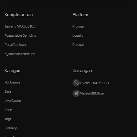
Kebijaksanaan
Platform
Tentang MAXSLOT88
Promosi
Responsible Gambling
Loyalty
Pusat Bantuan
Referral
Syarat dan Ketentuan
Kategori
Dukungan
Hot Games
+6285136075063
Slots
Maxslot88Official
Live Casino
Race
Togel
Olahraga