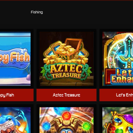
Fishing
py Fish
Aztec Treasure
Let's En