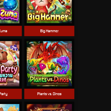
Zuma
Big Hammer
Party
Plants vs. Dinos