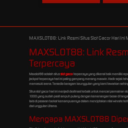
MAXSLOT88: Link Resmi Situs Slot Gacor Hari Ini
MAXSLOT88: Link Resmi 
Terpercaya
Maxslot88 adalah situs
slot gacor
terpercaya yang dikenal baik memiliki re
jackpot terpercaya hari ini paling gampang menang maxwin. Hadir sejak tahun 
memasuki arena. Tersedia beragam keunggulan yang kami tawarkan sehingg
Situs slot gacor hari ini menjadi destinasi terbaik untuk mencari perma
1000 yang sudah pasti ampuh pulang dengan kemenangan besar di tangan. 
laris di pasaran berkat kemampuannya dalam menciptakan nilai winrate t
dari unggulan Utama.
Mengapa MAXSLOT88 Diperc