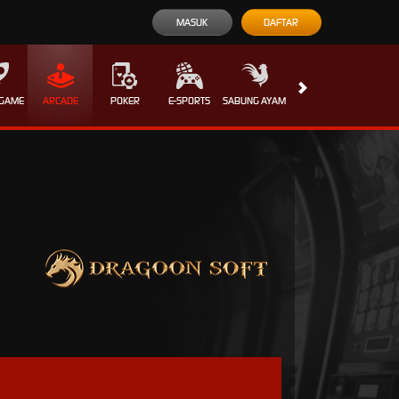
MASUK
DAFTAR
 GAME
ARCADE
POKER
E-SPORTS
SABUNG AYAM
PROMOSI