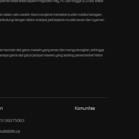
 partner kelas atass seperti Pragmatic Play, PG Soft hingga SLOT88. Maka
an dalam satu wadah. Kami menjamin transaksi mudah melalui beragam
terlindungi dengan sistem enkripsi, jadi terjamin mudah aman dan nyaman.
laman bermain slot gacor maxwin yang aman dan menguntungkan, sehingga
erapa game slot gacor jackpot maxwin yang sedang panas berkat histori
an
Komunitas
85136075063
ot88Official