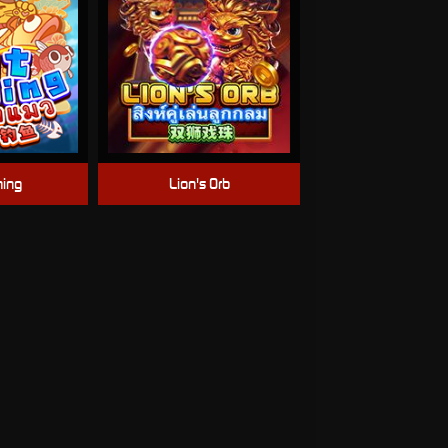
hing
Lion's Orb