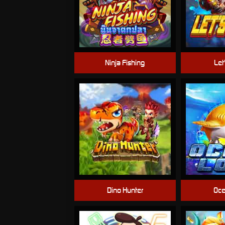
Ninja Fishing
Let
Dino Hunter
Oce