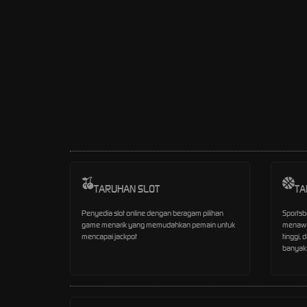
TARUHAN SLOT
TA
Penyedia slot online dengan beragam pilihan
Sportsb
game menarik yang memudahkan pemain untuk
menawar
mencapai jackpot
tinggi,
banyak 