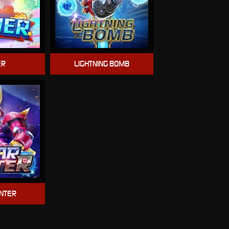
ER
LIGHTNING BOMB
NTER