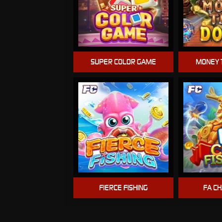
SUPER COLOR GAME
MONEY 
FIERCE FISHING
FA CH