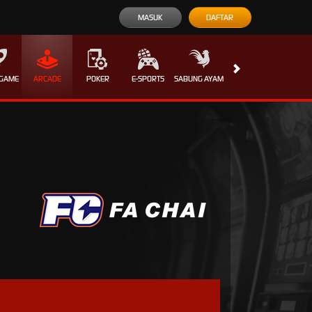
MASUK
DAFTAR
 GAME
ARCADE
POKER
E-SPORTS
SABUNG AYAM
PROMOSI