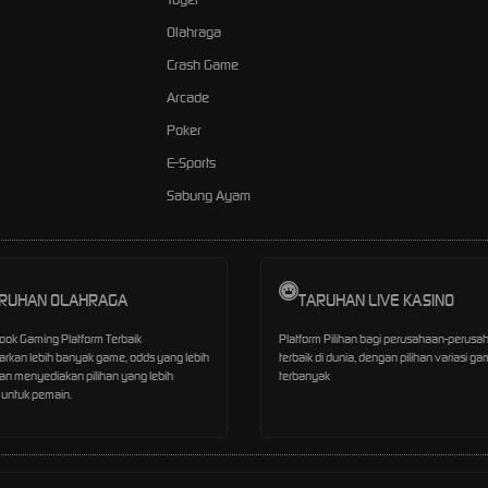
Olahraga
Crash Game
Arcade
Poker
E-Sports
Sabung Ayam
RUHAN OLAHRAGA
TARUHAN LIVE KASINO
ook Gaming Platform Terbaik
Platform Pilihan bagi perusahaan-perusa
kan lebih banyak game, odds yang lebih
terbaik di dunia, dengan pilihan variasi g
 dan menyediakan pilihan yang lebih
terbanyak
untuk pemain.