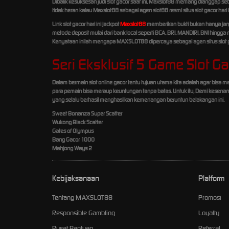
Dibalik kesuksesan judi slot gacor saat ini, Maxslot88 memang dianggap seb
tidak heran kalau Maxslot88 sebagai agen slot88 resmi situs slot gacor ha
Link slot gacor hari ini jackpot
Maxslot88
memberikan bukti bukan hanya jan
metode deposit mulai dari bank local seperti BCA, BRI, MANDIRI, BNI hingg
Kenyataan inilah mengapa MAXSLOT88 dipercaya sebagai agen situs slot gac
Seri Eksklusif 5 Game Slot G
Dalam bermain slot online gacor tentu tujuan utama kita adalah agar bi
para pemain bisa meraup keuntungan tanpa batas. Untuk itu, Demi kesenan
yang selalu berhasil menghasilkan kemenangan beruntun belakangan ini.
Sweet Bonanza Super Scatter
Wukong Black Scatter
Gates of Olympus
Bang Gacor 1000
Mahjong Ways 2
Kebijaksanaan
Platform
Tentang MAXSLOT88
Promosi
Responsible Gambling
Loyalty
Pusat Bantuan
Referral