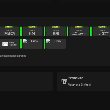
an tidak dapat diproses
Penarikan
Rata-rata 3 Menit