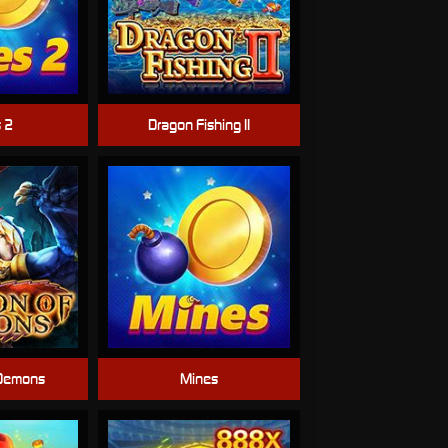
 2
Dragon Fishing II
 Demons
Mines