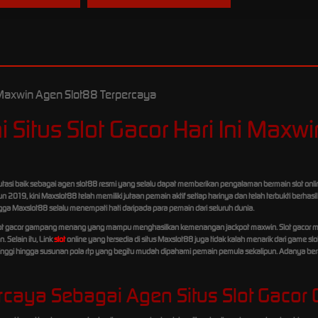
 Maxwin Agen Slot88 Terpercaya
Situs Slot Gacor Hari Ini Maxw
putasi baik sebagai agen slot88 resmi yang selalu dapat memberikan pengalaman bermain slot onlin
2019, kini Maxslot88 telah memiliki jutaan pemain aktif setiap harinya dan telah terbukti berhasil
a Maxslot88 selalu menempati hati daripada para pemain dari seluruh dunia.
inan slot gacor gampang menang yang mampu menghasilkan kemenangan jackpot maxwin. Slot gacor m
Selain itu, Link
slot
online yang tersedia di situs Maxslot88 juga tidak kalah menarik dari game slo
ertinggi hingga susunan pola rtp yang begitu mudah dipahami pemain pemula sekalipun. Adanya 
aya Sebagai Agen Situs Slot Gaco