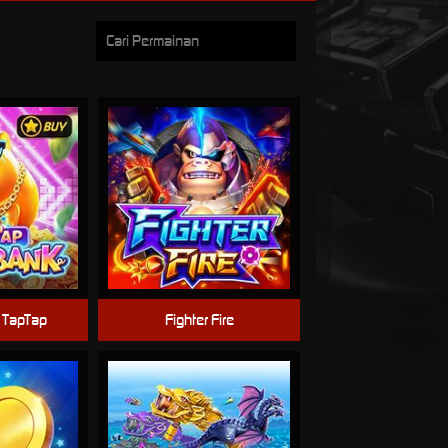
 TapTap
Fighter Fire