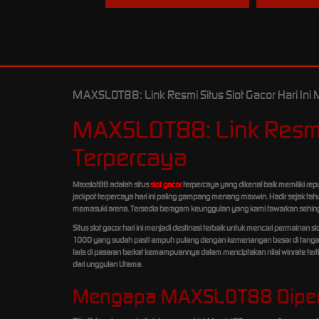
MAXSLOT88: Link Resmi Situs Slot Gacor Hari Ini
MAXSLOT88: Link Resmi 
Terpercaya
Maxslot88 adalah situs
slot gacor
terpercaya yang dikenal baik memiliki re
jackpot terpercaya hari ini paling gampang menang maxwin. Hadir sejak tahun 
memasuki arena. Tersedia beragam keunggulan yang kami tawarkan sehingg
Situs slot gacor hari ini menjadi destinasi terbaik untuk mencari perma
1000 yang sudah pasti ampuh pulang dengan kemenangan besar di tangan. 
laris di pasaran berkat kemampuannya dalam menciptakan nilai winrate t
dari unggulan Utama.
Mengapa MAXSLOT88 Diperc