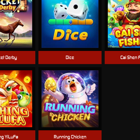
et Derby
Dice
Cai Shen 
ng YiLuFa
Running Chicken