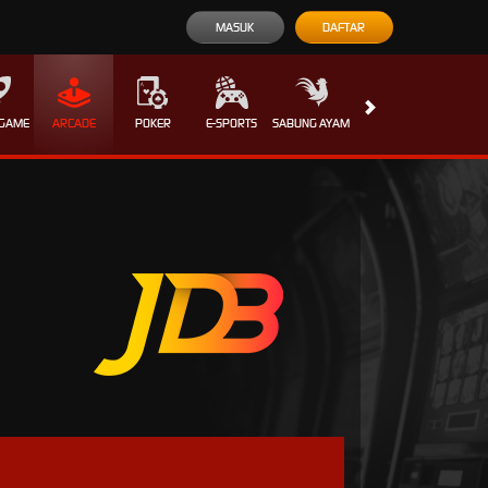
MASUK
DAFTAR
 GAME
ARCADE
POKER
E-SPORTS
SABUNG AYAM
PROMOSI