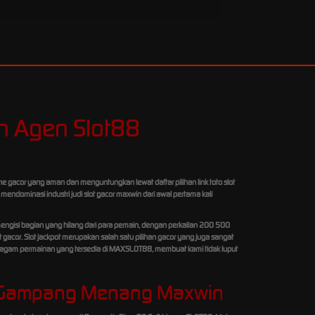
in Agen Slot88
e gacor yang aman dan menguntungkan lewat daftar pilihan link toto slot
 mendominasi industri judi slot gacor maxwin dari awal pertama kali
engisi bagian yang hilang dari para pemain, dengan perkalian 200 500
t gacor. Slot jackpot merupakan salah satu pilihan gacor yang juga sangat
beragam permainan yang tersedia di MAXSLOT88, membuat kami tidak luput
r Gampang Menang Maxwin