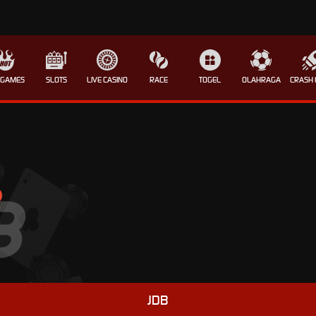
 GAMES
SLOTS
LIVE CASINO
RACE
TOGEL
OLAHRAGA
CRASH
JDB