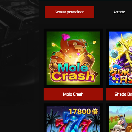
Semua permainan
Arcade
Mole Crash
Shade Dr