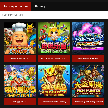
Semua permainan
Fishing
Fisherman's Wharf
Fish Hunter Insect Paradise
Fish Hunter 2 EX-Pro
Happy Fish 5
Golden Toad Fish Hunting
Fish Hunting: Da Sheng Nao Hai