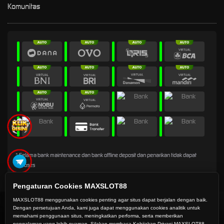
Komunitas
* Selama bank maintenance dan bank offline deposit dan penarikan tidak dapat
diproses
Pengaturan Cookies MAXSLOT88
MAXSLOT88 menggunakan cookies penting agar situs dapat berjalan dengan baik.
Dengan persetujuan Anda, kami juga dapat menggunakan cookies analitik untuk
©2026 MAXSLOT88 menawarkan berbagai macam provider pilihan terbaik dan didukung
memahami penggunaan situs, meningkatkan performa, serta memberikan
oleh Layanan Pelanggan profesional 24/7 yang siap melayani Anda.
pengalaman yang lebih nyaman. Silakan membaca
Kebijakan Privasi MAXSLOT88