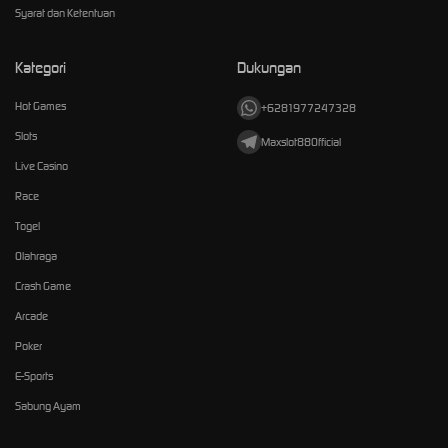
Syarat dan Ketentuan
Kategori
Dukungan
Hot Games
+6281977247328
Slots
Maxslot88Official
Live Casino
Race
Togel
Olahraga
Crash Game
Arcade
Poker
E-Sports
Sabung Ayam